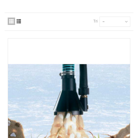
Tri
--