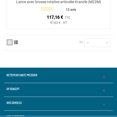
Lance avec brosse rotative articulée Kranzle (M22M)
12 avis
117,16 €
TTC
97,63 € HT
Tri
--
NETTOYEUR HAUTE PRESSION
HP CONCEPT
NOS CONSEILS