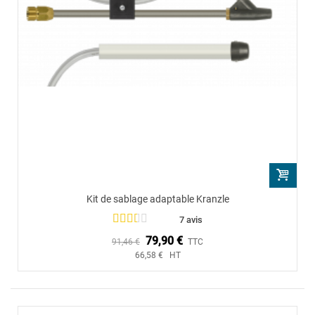
Kit de sablage adaptable Kranzle
7 avis
79,90 €
91,46 €
TTC
66,58 € HT