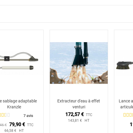
de sablage adaptable
Extracteur d'eau à effet
Lance a
Ajouter au panier
Kranzle
venturi
articu
172,57 €
TTC
7 avis
143,81 € HT
79,90 €
1
46 €
TTC
66,58 € HT