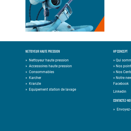
NETTOYEUR HAUTE PRESSION
HP CONCEPT
»
Nettoyeur haute pression
» Qui som
»
Accessoires haute pression
» Nos point
»
Consommables
» Nos Cent
»
Karcher
» Notre new
»
Kranzle
Facebook
»
Equipement station de lavage
Linkedin
CONTACTEZ-NO
» Envoyez