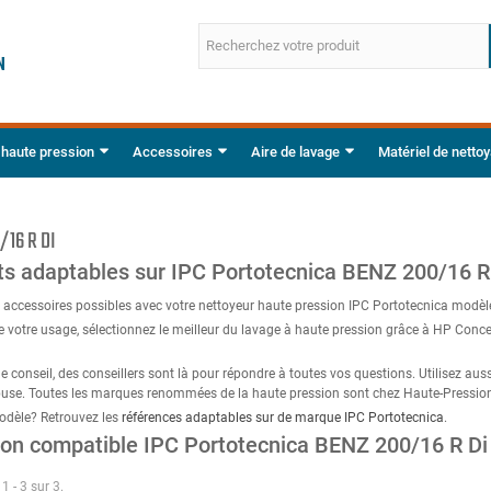
 haute pression
Accessoires
Aire de lavage
Matériel de netto
/16 R DI
ts adaptables sur IPC Portotecnica BENZ 200/16 R
s accessoires possibles avec votre nettoyeur haute pression IPC Portotecnica modè
 votre usage, sélectionnez le meilleur du lavage à haute pression grâce à HP Conce
e conseil, des conseillers sont là pour répondre à toutes vos questions. Utilisez aus
 buse. Toutes les marques renommées de la haute pression sont chez Haute-Pressio
odèle? Retrouvez les
références adaptables sur de marque IPC Portotecnica
.
ion compatible IPC Portotecnica BENZ 200/16 R Di
1 - 3 sur 3.