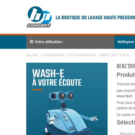
Votre utilisation :
Nettoyeur
Accueil
>
Compatibilité
>
IPC Portotecnica
>
BENZ 200/16 R Di
BENZ 200
Produi
Trouvez le
peu importe
vous faut
.
Pour plus d
calibre de
Un autre m
Sélect
Résultats 