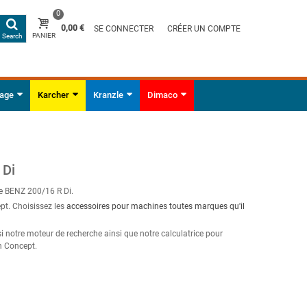
0
0,00 €
SE CONNECTER
CRÉER UN COMPTE
PANIER
Search
yage
Karcher
Kranzle
Dimaco
 Di
le BENZ 200/16 R Di.
pt. Choisissez les
accessoires pour machines toutes marques qu'il
si notre moteur de recherche ainsi que notre calculatrice pour
n Concept.