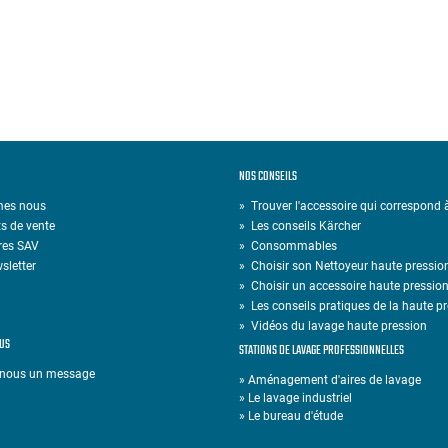
NOS CONSEILS
mes nous
» Trouver l'accessoire qui correspond
s de vente
»
Les conseils Kärcher
res SAV
»
Consommables
sletter
»
Choisir son Nettoyeur haute pressio
»
Choisir un accessoire haute pressio
»
Les conseils pratiques de la haute p
»
Vidéos du lavage haute pression
US
STATIONS DE LAVAGE PROFESSIONNELLES
-nous un message
» Aménagement d'aires de lavage
» Le lavage industriel
» Le bureau d'étude