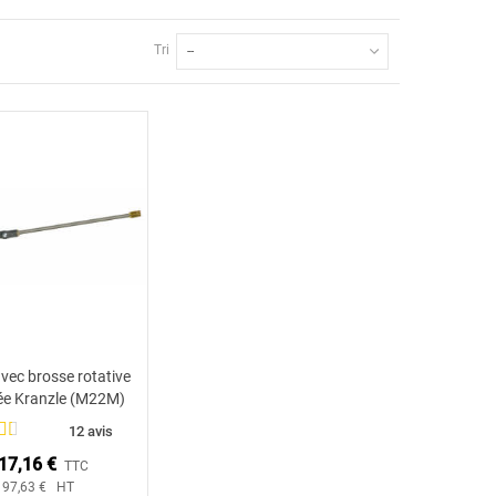
Tri
--
vec brosse rotative
Ajouter au panier
lée Kranzle (M22M)
12 avis
17,16 €
TTC
97,63 € HT