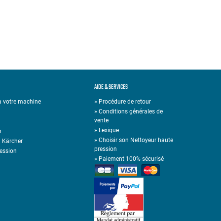
AIDE & SERVICES
 à votre machine
» Procédure de retour
» Conditions générales de
vente
»
Lexique
n
»
Choisir son Nettoyeur haute
n Kärcher
pression
ression
»
Paiement 100% sécurisé