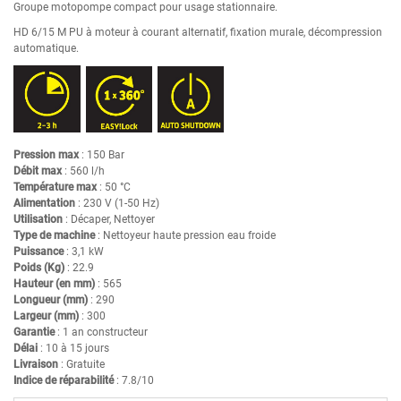
Groupe motopompe compact pour usage stationnaire.
HD 6/15 M PU à moteur à courant alternatif, fixation murale, décompression
automatique.
Pression max
: 150 Bar
Débit max
: 560 l/h
Température max
: 50 °C
Alimentation
: 230 V (1-50 Hz)
Utilisation
: Décaper, Nettoyer
Type de machine
: Nettoyeur haute pression eau froide
Puissance
: 3,1 kW
Poids (Kg)
: 22.9
Hauteur (en mm)
: 565
Longueur (mm)
: 290
Largeur (mm)
: 300
Garantie
: 1 an constructeur
Délai
: 10 à 15 jours
Livraison
: Gratuite
Indice de réparabilité
: 7.8/10