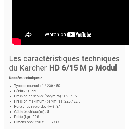
Les caractéristiques techniques
du Karcher
HD 6/15 M p Modul
Données techniques :
Type de courant : 1 / 230 / 50
Débit(l/h) : 560
Pression de service (bar/mPa) : 150 / 15
Pression maximum (bar/mPa) : 225 / 22,5
Puissance raccordée (kw) : 3,1
Câble électrique(m) : 5
Poids (kg) : 20,8
Dimensions : 290 x 300 x 565