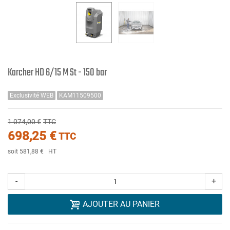
Karcher HD 6/15 M St - 150 bar
Exclusivité WEB
KAM11509500
1 074,00 €
TTC
698,25 €
TTC
soit 581,88 €
HT
-
+
AJOUTER AU PANIER