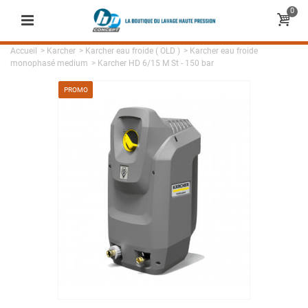
0
Accueil
>
Karcher
>
Karcher eau froide ( OLD )
>
Karcher eau froide
monophasé medium
>
Karcher HD 6/15 M St - 150 bar
PROMO