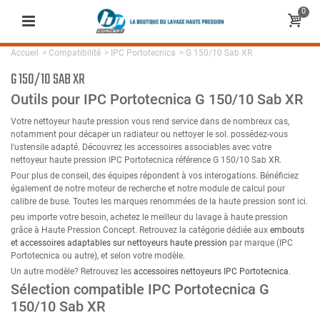
0
Accueil
>
Compatibilité
>
IPC Portotecnica
>
G 150/10 Sab XR
G 150/10 SAB XR
Outils pour IPC Portotecnica G 150/10 Sab XR
Votre nettoyeur haute pression vous rend service dans de nombreux cas,
notamment pour décaper un radiateur ou nettoyer le sol. possédez-vous
l'ustensile adapté. Découvrez les accessoires associables avec votre
nettoyeur haute pression IPC Portotecnica référence G 150/10 Sab XR.
Pour plus de conseil, des équipes répondent à vos interogations. Bénéficiez
également de notre moteur de recherche et notre module de calcul pour
calibre de buse. Toutes les marques renommées de la haute pression sont ici.
peu importe votre besoin, achetez le meilleur du lavage à haute pression
grâce à Haute Pression Concept. Retrouvez la catégorie dédiée aux
embouts
et accessoires adaptables sur nettoyeurs haute pression
par marque (IPC
Portotecnica ou autre), et selon votre modèle.
Un autre modèle? Retrouvez les
accessoires nettoyeurs IPC Portotecnica
.
Sélection compatible IPC Portotecnica G
150/10 Sab XR