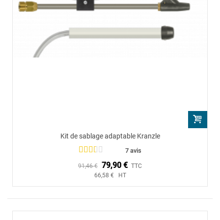
Kit de sablage adaptable Kranzle
7 avis
79,90 €
91,46 €
TTC
66,58 € HT