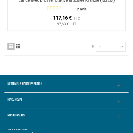
Lance avec brosse rotative articulée Kranzle (M22M)
12 avis
117,16 €
TTC
97,63 € HT
Tri
--
NETTOYEUR HAUTE PRESSION
HP CONCEPT
NOS CONSEILS
AIDE & SERVICES