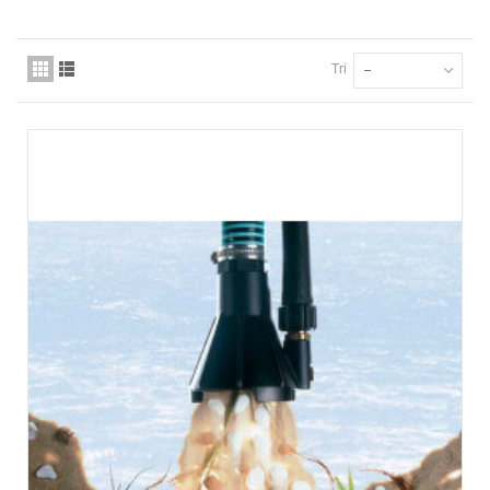
Tri
--