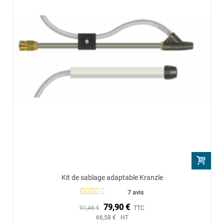
Kit de sablage adaptable Kranzle
7 avis
79,90 €
91,46 €
TTC
66,58 € HT