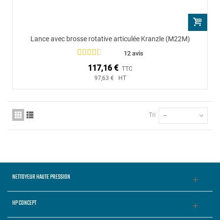
Lance avec brosse rotative articulée Kranzle (M22M)
12 avis
117,16 €
TTC
97,63 € HT
Tri
--
NETTOYEUR HAUTE PRESSION
HP CONCEPT