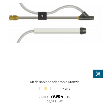
Kit de sablage adaptable Kranzle
7 avis
79,90 €
91,46 €
TTC
66,58 € HT