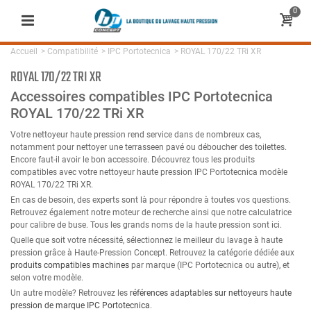
0
Accueil
>
Compatibilité
>
IPC Portotecnica
>
ROYAL 170/22 TRi XR
ROYAL 170/22 TRI XR
Accessoires compatibles IPC Portotecnica
ROYAL 170/22 TRi XR
Votre nettoyeur haute pression rend service dans de nombreux cas,
notamment pour nettoyer une terrasseen pavé ou déboucher des toilettes.
Encore faut-il avoir le bon accessoire. Découvrez tous les produits
compatibles avec votre nettoyeur haute pression IPC Portotecnica modèle
ROYAL 170/22 TRi XR.
En cas de besoin, des experts sont là pour répondre à toutes vos questions.
Retrouvez également notre moteur de recherche ainsi que notre calculatrice
pour calibre de buse. Tous les grands noms de la haute pression sont ici.
Quelle que soit votre nécessité, sélectionnez le meilleur du lavage à haute
pression grâce à Haute-Pression Concept. Retrouvez la catégorie dédiée aux
produits compatibles machines
par marque (IPC Portotecnica ou autre), et
selon votre modèle.
Un autre modèle? Retrouvez les
références adaptables sur nettoyeurs haute
pression de marque IPC Portotecnica
.