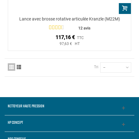
Lance avec brosse rotative articulée Kranzle (M22M)
12 avis
117,16 €
TTC
97,63 € HT
Tri
--
NETTOYEUR HAUTE PRESSION
HP CONCEPT