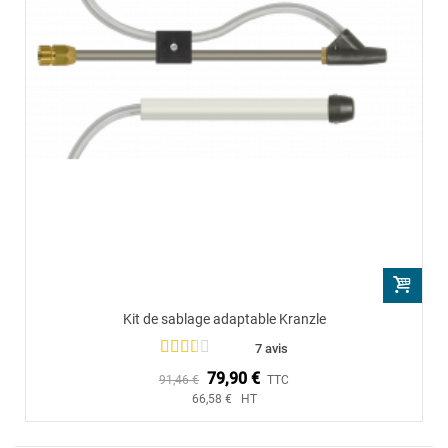
Kit de sablage adaptable Kranzle
7 avis
79,90 €
91,46 €
TTC
66,58 € HT