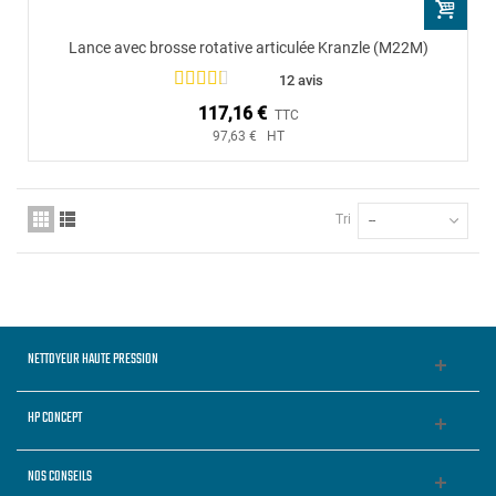
Lance avec brosse rotative articulée Kranzle (M22M)
12 avis
117,16 €
TTC
97,63 € HT
Tri
--
NETTOYEUR HAUTE PRESSION
HP CONCEPT
NOS CONSEILS