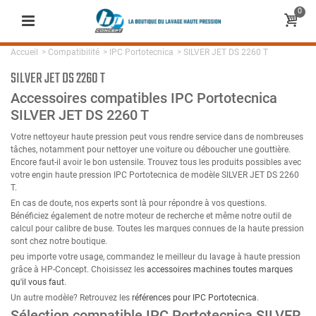
0
Accueil
>
Compatibilité
>
IPC Portotecnica
>
SILVER JET DS 2260 T
SILVER JET DS 2260 T
Accessoires compatibles IPC Portotecnica
SILVER JET DS 2260 T
Votre nettoyeur haute pression peut vous rendre service dans de nombreuses
tâches, notamment pour nettoyer une voiture ou déboucher une gouttière.
Encore faut-il avoir le bon ustensile. Trouvez tous les produits possibles avec
votre engin haute pression IPC Portotecnica de modèle SILVER JET DS 2260
T.
En cas de doute, nos experts sont là pour répondre à vos questions.
Bénéficiez également de notre moteur de recherche et même notre outil de
calcul pour calibre de buse. Toutes les marques connues de la haute pression
sont chez notre boutique.
peu importe votre usage, commandez le meilleur du lavage à haute pression
grâce à HP-Concept. Choisissez les
accessoires machines toutes marques
qu'il vous faut
.
Un autre modèle? Retrouvez les
références pour IPC Portotecnica
.
Sélection compatible IPC Portotecnica SILVER