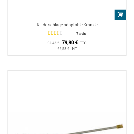
Kit de sablage adaptable Kranzle
7 avis
79,90 €
91,46 €
TTC
66,58 € HT