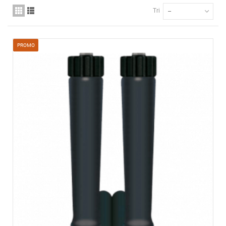
Tri
--
PROMO