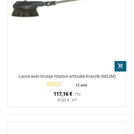
Lance avec brosse rotative articulée Kranzle (M22M)
12 avis
117,16 €
TTC
97,63 € HT