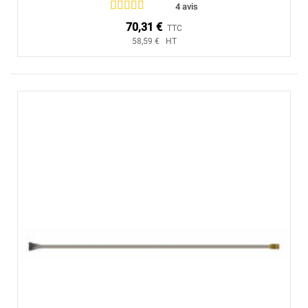
4 avis
70,31 €
TTC
58,59 € HT