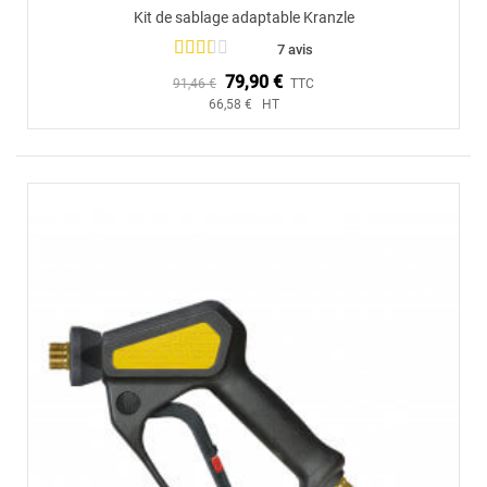
Kit de sablage adaptable Kranzle
7 avis
79,90 €
91,46 €
TTC
66,58 € HT