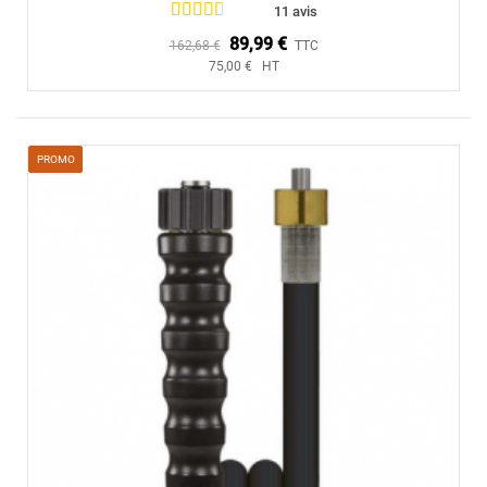
11 avis
89,99 €
162,68 €
TTC
75,00 € HT
PROMO