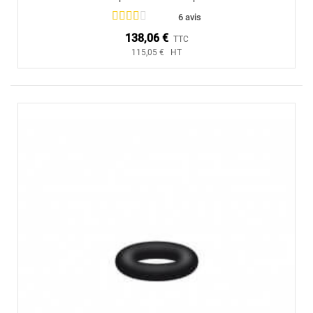
6 avis
138,06 €
TTC
115,05 € HT