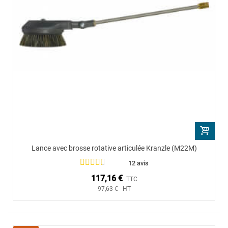
Lance avec brosse rotative articulée Kranzle (M22M)
12 avis
117,16 €
TTC
97,63 € HT