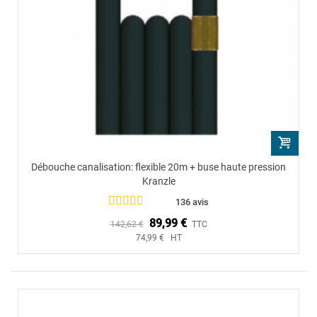
Débouche canalisation: flexible 20m + buse haute pression
Kranzle
136 avis
89,99 €
142,62 €
TTC
74,99 € HT