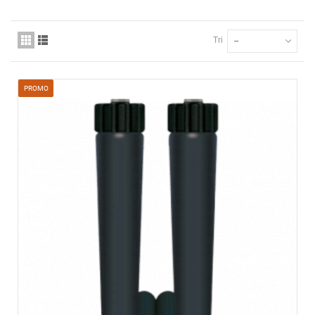
Tri
--
PROMO