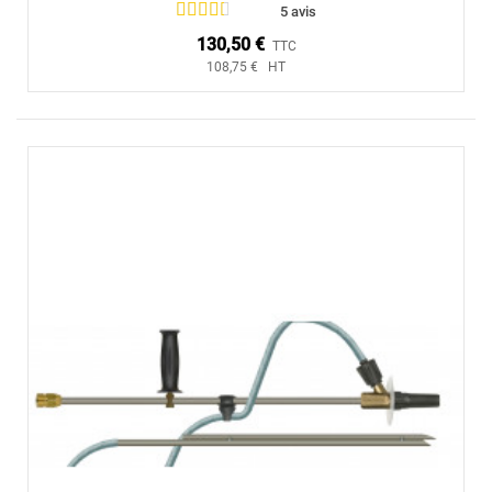
5 avis
130,50 €
TTC
108,75 € HT