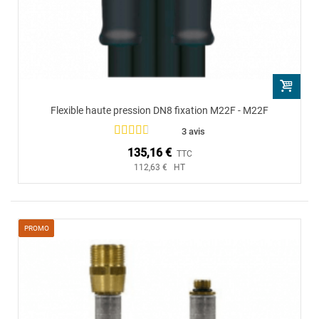
Flexible haute pression DN8 fixation M22F - M22F
3 avis
135,16 €
TTC
112,63 € HT
PROMO