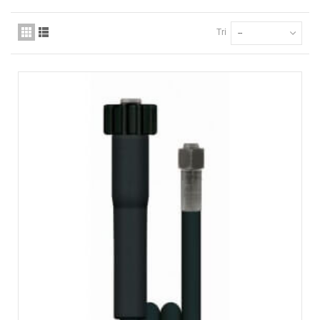
Tri
--