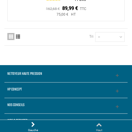
89,99 €
162,68 €
TTC
75,00 € HT
Tri
--
NETTOYEUR HAUTE PRESSION
HP CONCEPT
NOS CONSEILS
AIDE & SERVICES
Gauche
Haut