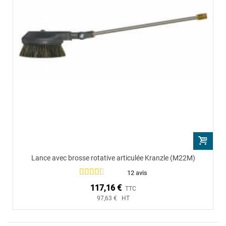
Lance avec brosse rotative articulée Kranzle (M22M)
12 avis
117,16 €
TTC
97,63 € HT