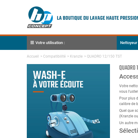
Votre utilisation :
Nettoyeur
Accueil
>
Compatibilité
>
Kranzle
>
QUADRO 12/150 TST
QUADRO 1
Access
Votre nett
vous l'uste
Pour plus d
calibre de 
Quel que so
(Kranzle ou
Un autre m
Sélect