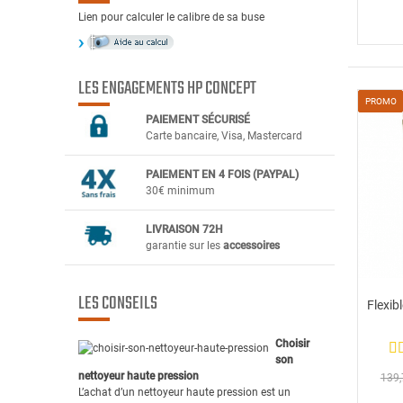
Lien pour calculer le calibre de sa buse
LES ENGAGEMENTS HP CONCEPT
PROMO
PAIEMENT SÉCURIS
É
Carte bancaire, Visa, Mastercard
PAIEMENT EN 4 FOIS (PAYPAL)
30€ minimum
LIVRAISON 72H
garantie sur les
accessoires
LES CONSEILS
Flexib
Choisir
son
nettoyeur haute pression
139,
L’achat d’un nettoyeur haute pression est un