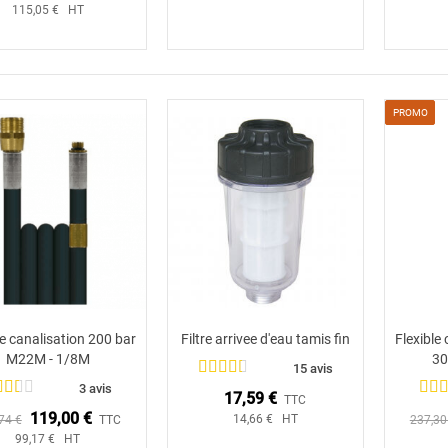
115,05 € HT
PROMO
le canalisation 200 bar
Filtre arrivee d'eau tamis fin
Flexible
Ajouter au panier
Ajouter au panier
M22M - 1/8M
30
15 avis
3 avis
17,59 €
TTC
119,00 €
14,66 € HT
74 €
TTC
237,30
99,17 € HT