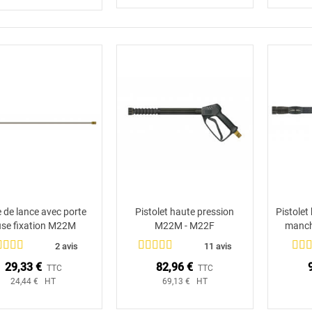
 de lance avec porte
Pistolet haute pression
Pistolet
Ajouter au panier
Ajouter au panier
se fixation M22M
M22M - M22F
manch
2 avis
11 avis
29,33 €
82,96 €
TTC
TTC
24,44 € HT
69,13 € HT