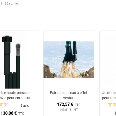
 1 - 16 sur 16.
xible haute pression
Extracteur d'eau à effet
Joint tor
Ajouter au panier
nzle pour enrouleur
venturi
pour rac
172,57 €
TTC
6 avis
143,81 € HT
138,06 €
TTC