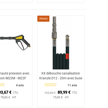
PROMO
 haute pression avec
Kit débouche canalisation
Ajouter au panier
Ajouter au panier
on M22M - M22F
Kranzle D12 - 20m avec buse
4 avis
11 avis
93,67 €
89,99 €
TTC
162,68 €
TTC
78,06 € HT
75,00 € HT