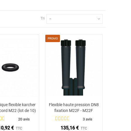
Tri
--
PROMO
ique flexible karcher
Flexible haute pression DN8
Ajouter au panier
Ajouter au panier
cord M22 (lot de 10)
fixation M22F - M22F
20 avis
3 avis
10,92 €
135,16 €
TTC
TTC