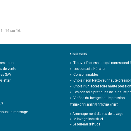
 1 - 16 sur 16.
NOS CONSEILS
mes nous
» Trouver l'accessoire qui correspond
s de vente
»
Les conseils Kärcher
res SAV
»
Consommables
sletter
»
Choisir son Nettoyeur haute pressio
»
Choisir un accessoire haute pressio
»
Les conseils pratiques de la haute p
»
Vidéos du lavage haute pression
US
STATIONS DE LAVAGE PROFESSIONNELLES
-nous un message
» Aménagement d'aires de lavage
» Le lavage industriel
» Le bureau d'étude