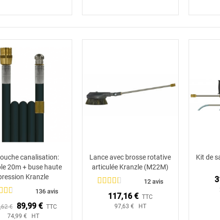
ouche canalisation:
Lance avec brosse rotative
Kit de 
Ajouter au panier
Ajouter au panier
ible 20m + buse haute
articulée Kranzle (M22M)
pression Kranzle
3
12 avis
136 avis
117,16 €
TTC
89,99 €
97,63 € HT
,62 €
TTC
74,99 € HT