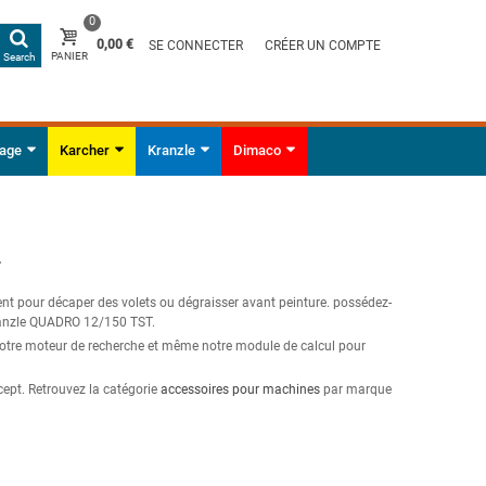
0
0,00 €
SE CONNECTER
CRÉER UN COMPTE
PANIER
Search
yage
Karcher
Kranzle
Dimaco
T
t pour décaper des volets ou dégraisser avant peinture. possédez-
Kranzle QUADRO 12/150 TST.
 notre moteur de recherche et même notre module de calcul pour
cept. Retrouvez la catégorie
accessoires pour machines
par marque