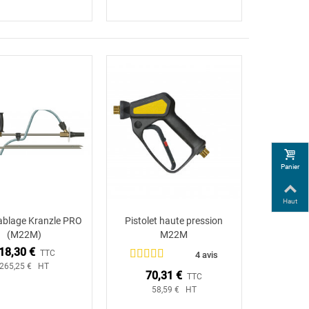
Panier
Haut
sablage Kranzle PRO
Pistolet haute pression
Ajouter au panier
(M22M)
M22M
18,30 €
TTC
4 avis
265,25 € HT
70,31 €
TTC
58,59 € HT