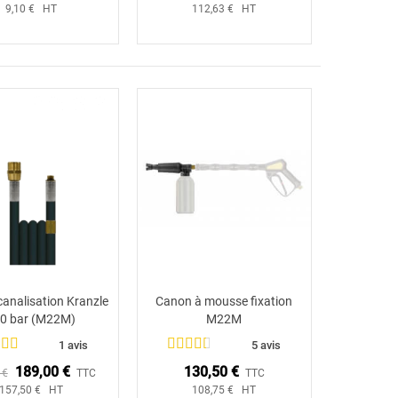
9,10 € HT
112,63 € HT
 canalisation Kranzle
Canon à mousse fixation
Ajouter au panier
Ajouter au panier
0 bar (M22M)
M22M
1 avis
5 avis
189,00 €
130,50 €
 €
TTC
TTC
157,50 € HT
108,75 € HT