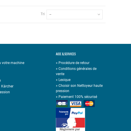
Tri
--
AIDE & SERVICES
 à votre machine
» Procédure de retour
» Conditions générales de
vente
»
Lexique
n
»
Choisir son Nettoyeur haute
n Kärcher
pression
ression
»
Paiement 100% sécurisé