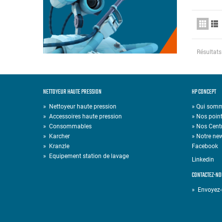
Résultats
NETTOYEUR HAUTE PRESSION
HP CONCEPT
»
Nettoyeur haute pression
» Qui som
»
Accessoires haute pression
» Nos point
»
Consommables
» Nos Cent
»
Karcher
» Notre new
»
Kranzle
Facebook
»
Equipement station de lavage
Linkedin
CONTACTEZ-NO
» Envoyez