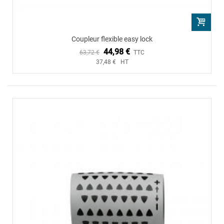
Coupleur flexible easy lock
44,98 €
63,72 €
TTC
37,48 € HT