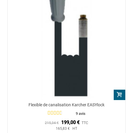
Flexible de canalisation Karcher EASYlock
9 avis
199,00 €
215,34 €
TTC
165,83 € HT