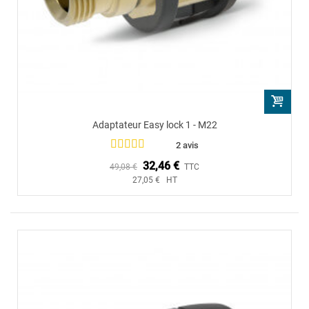
Adaptateur Easy lock 1 - M22
2 avis
32,46 €
49,08 €
TTC
27,05 € HT