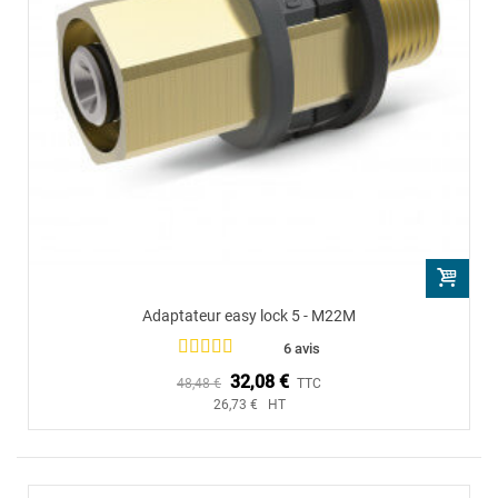
Adaptateur easy lock 5 - M22M
6 avis
32,08 €
48,48 €
TTC
26,73 € HT