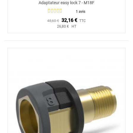
Adaptateur easy lock 7 - M18F
1 avis
32,16 €
48,60 €
TTC
26,80 € HT