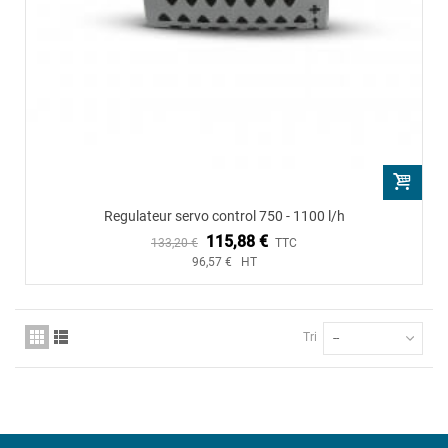
Regulateur servo control 750 - 1100 l/h
115,88 €
133,20 €
TTC
96,57 € HT
Tri
--