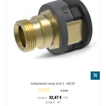
Adaptateur easy lock 2 - M22F
4 avis
32,47 €
49,08 €
TTC
27,06 € HT