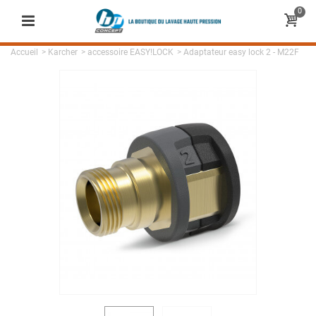
0
Accueil
>
Karcher
>
accessoire EASY!LOCK
>
Adaptateur easy lock 2 - M22F