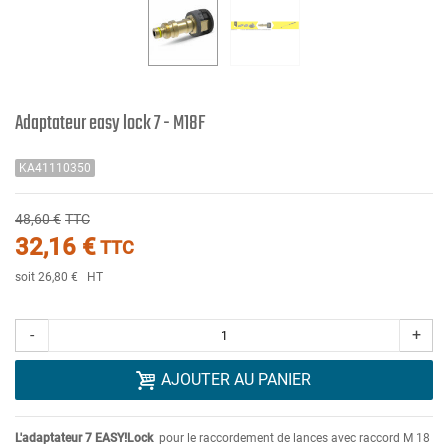
Adaptateur easy lock 7 - M18F
KA41110350
48,60 €
TTC
32,16 €
TTC
soit 26,80 €
HT
-
+
AJOUTER AU PANIER
L'adaptateur 7 EASY!Lock
pour le raccordement de lances avec raccord M 18