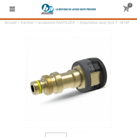
0
Accueil
>
Karcher
>
accessoire EASY!LOCK
>
Adaptateur easy lock 7 - M18F