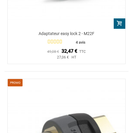
Adaptateur easy lock 2 - M22F
4 avis
32,47 €
49,08 €
TTC
27,06 € HT
PROMO