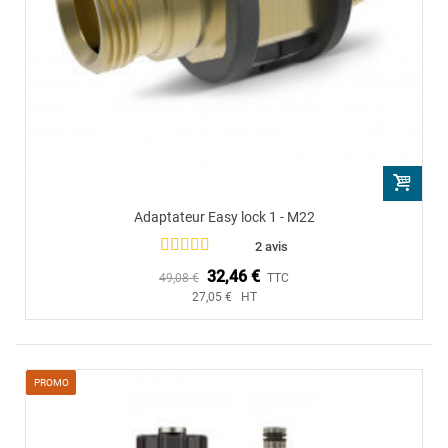
Adaptateur Easy lock 1 - M22
2 avis
32,46 €
49,08 €
TTC
27,05 € HT
PROMO