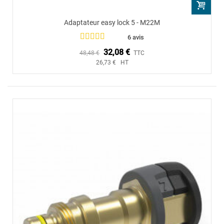
Adaptateur easy lock 5 - M22M
6 avis
32,08 €
48,48 €
TTC
26,73 € HT