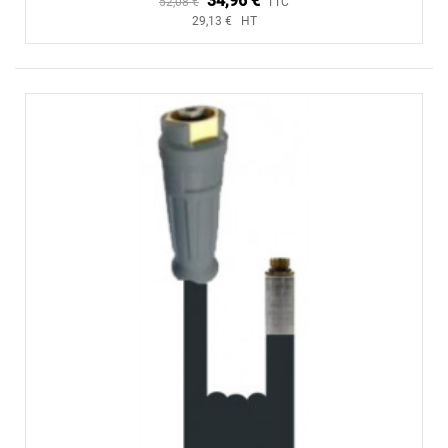
34,96 €
52,08 €
TTC
29,13 € HT