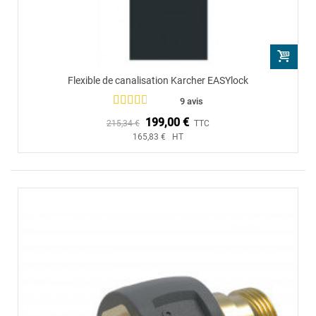
Flexible de canalisation Karcher EASYlock
9 avis
199,00 €
215,34 €
TTC
165,83 € HT