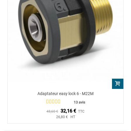
Adaptateur easy lock 6 - M22M
13 avis
32,16 €
48,60 €
TTC
26,80 € HT