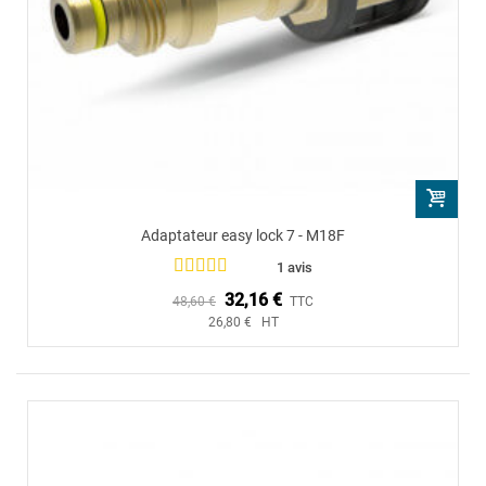
Adaptateur easy lock 7 - M18F
1 avis
32,16 €
48,60 €
TTC
26,80 € HT