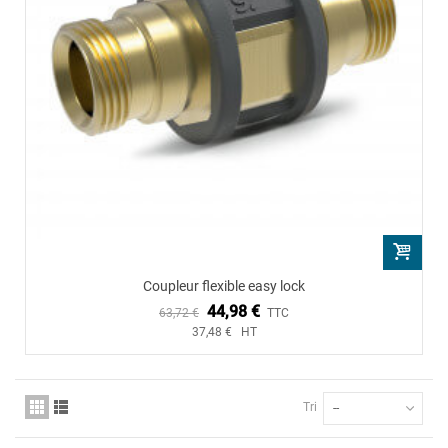
Coupleur flexible easy lock
44,98 €
63,72 €
TTC
37,48 € HT
Tri
--