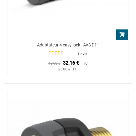
Adaptateur 4 easy lock - AVS D11
1 avis
32,16 €
48,60 €
TTC
26,80 € HT