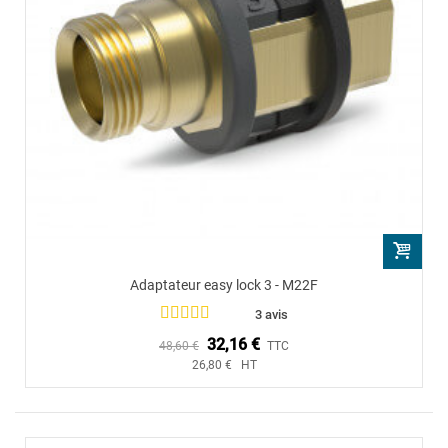
Adaptateur easy lock 3 - M22F
3 avis
32,16 €
48,60 €
TTC
26,80 € HT