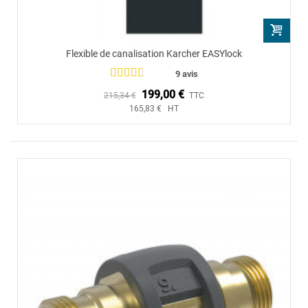
Flexible de canalisation Karcher EASYlock
9 avis
199,00 €
215,34 €
TTC
165,83 € HT