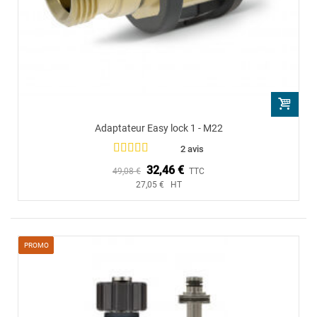
Adaptateur Easy lock 1 - M22
2 avis
32,46 €
49,08 €
TTC
27,05 € HT
PROMO