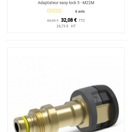
Adaptateur easy lock 5 - M22M
6 avis
32,08 €
48,48 €
TTC
26,73 € HT