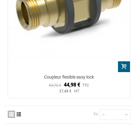
Coupleur flexible easy lock
44,98 €
63,72 €
TTC
37,48 € HT
Tri
--