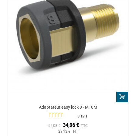
Adaptateur easy lock 8 - M18M
3 avis
34,96 €
52,08 €
TTC
29,13 € HT