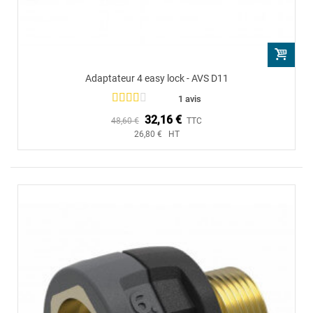
Adaptateur 4 easy lock - AVS D11
1 avis
32,16 €
48,60 €
TTC
26,80 € HT