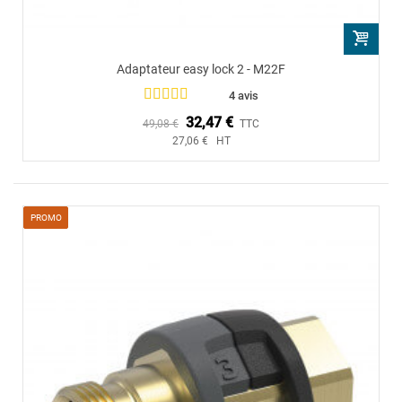
Adaptateur easy lock 2 - M22F
4 avis
32,47 €
49,08 €
TTC
27,06 € HT
PROMO