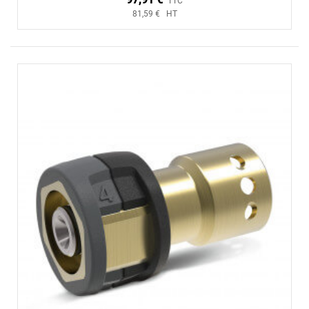
TTC
81,59 € HT