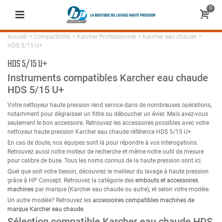
0
Accueil
>
Compatibilité
>
Karcher Professionnel
>
Karcher eau chaude
>
HDS 5/15 U+
HDS 5/15 U+
Instruments compatibles Karcher eau chaude
HDS 5/15 U+
Votre nettoyeur haute pression rend service dans de nombreuses opérations,
notamment pour dégraisser un filtre ou déboucher un évier. Mais avez-vous
seulement le bon accessoire. Retrouvez les accessoires possibles avec votre
nettoyeur haute pression Karcher eau chaude référence HDS 5/15 U+.
En cas de doute, nos équipes sont là pour répondre à vos interogations.
Retrouvez aussi notre moteur de recherche et même notre outil de mesure
pour calibre de buse. Tous les noms connus de la haute pression sont ici.
Quel que soit votre besoin, découvrez le meilleur du lavage à haute pression
grâce à HP Concept. Retrouvez la catégorie des
embouts et accessoires
machines
par marque (Karcher eau chaude ou autre), et selon votre modèle.
Un autre modèle? Retrouvez les
accessoires compatibles machines de
marque Karcher eau chaude
.
Sélection compatible Karcher eau chaude HDS