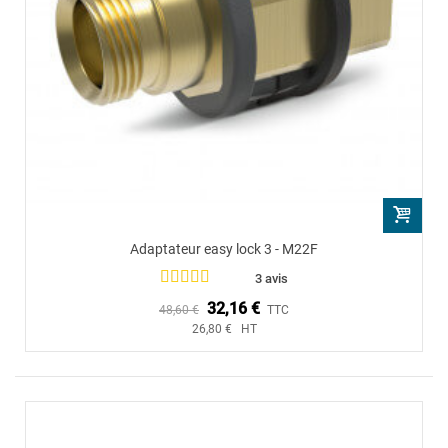
Adaptateur easy lock 3 - M22F
3 avis
32,16 €
48,60 €
TTC
26,80 € HT