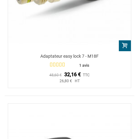
Adaptateur easy lock 7 - M18F
1 avis
32,16 €
48,60 €
TTC
26,80 € HT