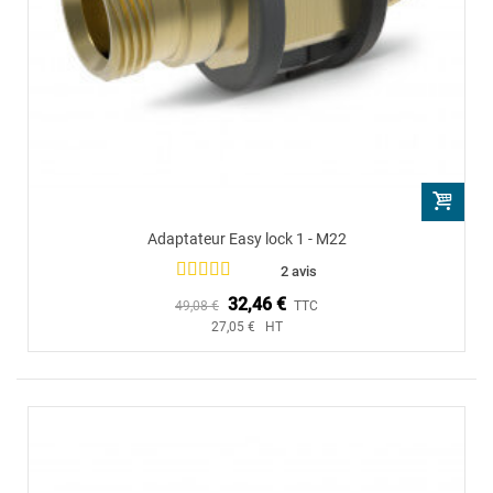
Adaptateur Easy lock 1 - M22
2 avis
32,46 €
49,08 €
TTC
27,05 € HT