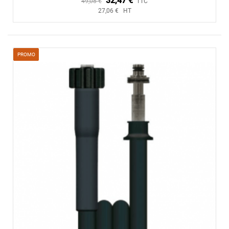
32,47 €
49,08 €
TTC
27,06 € HT
PROMO