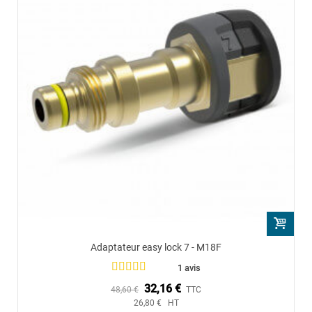
Adaptateur easy lock 7 - M18F
1 avis
32,16 €
48,60 €
TTC
26,80 € HT