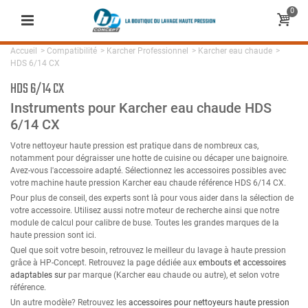
0
Accueil
>
Compatibilité
>
Karcher Professionnel
>
Karcher eau chaude
>
HDS 6/14 CX
HDS 6/14 CX
Instruments pour Karcher eau chaude HDS
6/14 CX
Votre nettoyeur haute pression est pratique dans de nombreux cas,
notamment pour dégraisser une hotte de cuisine ou décaper une baignoire.
Avez-vous l'accessoire adapté. Sélectionnez les accessoires possibles avec
votre machine haute pression Karcher eau chaude référence HDS 6/14 CX.
Pour plus de conseil, des experts sont là pour vous aider dans la sélection de
votre accessoire. Utilisez aussi notre moteur de recherche ainsi que notre
module de calcul pour calibre de buse. Toutes les grandes marques de la
haute pression sont ici.
Quel que soit votre besoin, retrouvez le meilleur du lavage à haute pression
grâce à HP-Concept. Retrouvez la page dédiée aux
embouts et accessoires
adaptables sur
par marque (Karcher eau chaude ou autre), et selon votre
référence.
Un autre modèle? Retrouvez les
accessoires pour nettoyeurs haute pression