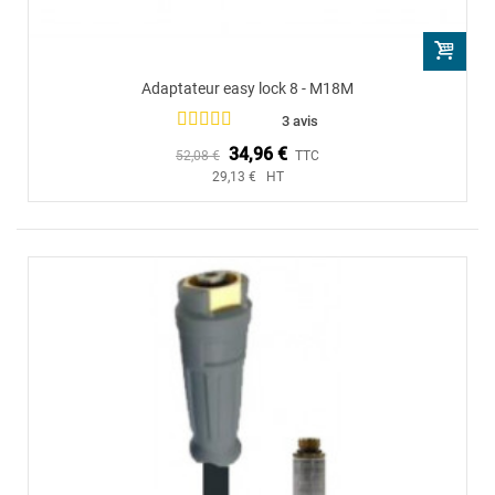
Adaptateur easy lock 8 - M18M
3 avis
34,96 €
52,08 €
TTC
29,13 € HT