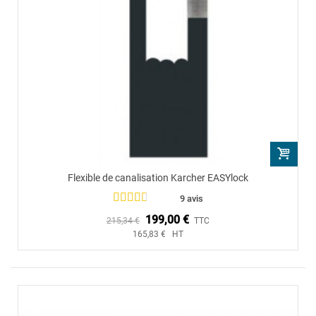
Flexible de canalisation Karcher EASYlock
9 avis
199,00 €
215,34 €
TTC
165,83 € HT