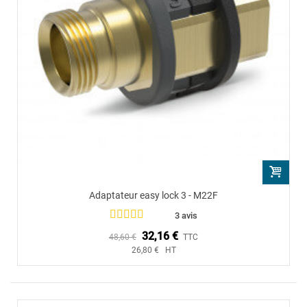
Adaptateur easy lock 3 - M22F
3 avis
32,16 €
48,60 €
TTC
26,80 € HT