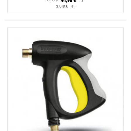
44,98 €
63,72 €
TTC
37,48 € HT