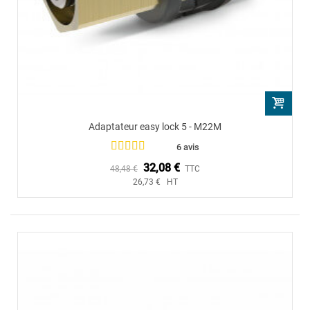
Adaptateur easy lock 5 - M22M
6 avis
32,08 €
48,48 €
TTC
26,73 € HT