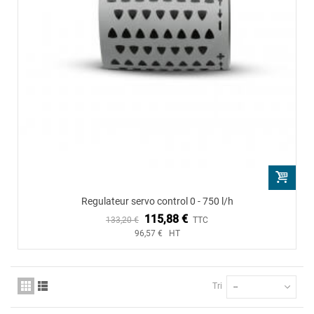
Regulateur servo control 0 - 750 l/h
115,88 €
133,20 €
TTC
96,57 € HT
Tri
--