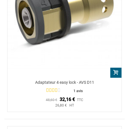
Adaptateur 4 easy lock - AVS D11
1 avis
32,16 €
48,60 €
TTC
26,80 € HT