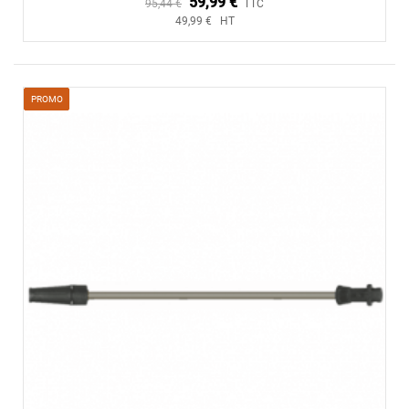
59,99 €
95,44 €
TTC
49,99 € HT
PROMO