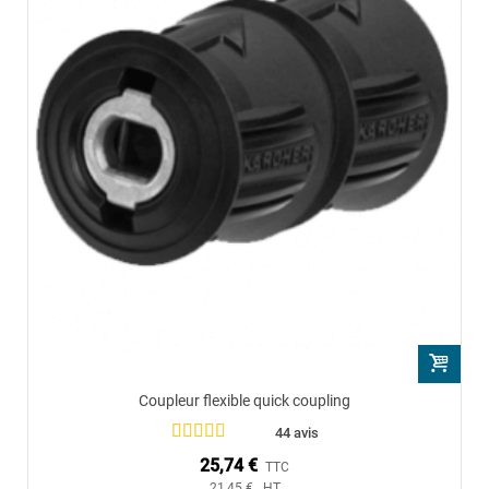
Coupleur flexible quick coupling
44 avis
25,74 €
TTC
21,45 € HT