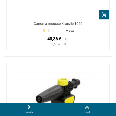
Canon à mousse Kranzle 1050
2 avis
40,36 €
TTC
33,63 € HT
Gauche
Haut