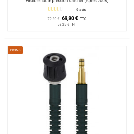
Flexible haute pression Karcher (Après 2008)
6 avis
69,90 €
72,20 €
TTC
58,25 € HT
PROMO