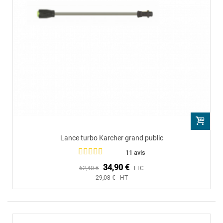
Lance turbo Karcher grand public
11 avis
34,90 €
62,40 €
TTC
29,08 € HT