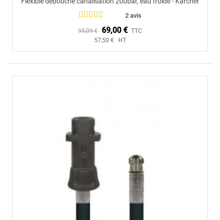
Flexible débouche canalisation 200bar, eau froide - Karcher
2 avis
69,00 €
95,09 €
TTC
57,50 € HT