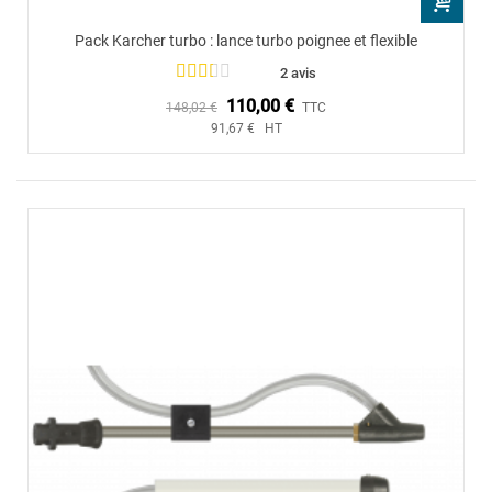
Pack Karcher turbo : lance turbo poignee et flexible
2 avis
110,00 €
148,02 €
TTC
91,67 € HT