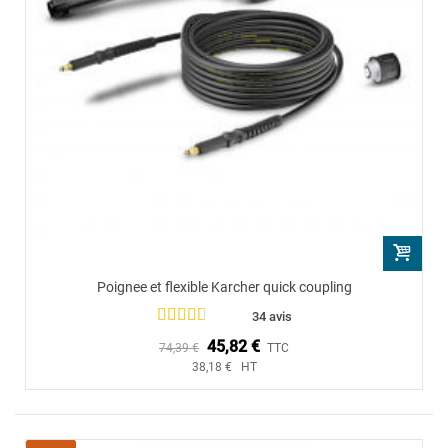
Poignee et flexible Karcher quick coupling
34 avis
45,82 €
74,39 €
TTC
38,18 € HT