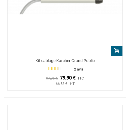
Kit sablage Karcher Grand Public
2 avis
79,90 €
97,76 €
TTC
66,58 € HT