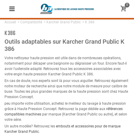
0
Accueil
>
Compatibilité
>
Karcher Grand Public
>
K 386
K 386
Outils adaptables sur Karcher Grand Public K
386
Votre nettoyeur haute pression est utile dans de nombreuses opérations,
notamment pour décaper une baignoire ou dégraisser un four. Encore faut-il
avoir l'ustensile adapté. Retrouvez tous les accessoires associables avec
votre engin haute pression Karcher Grand Public K 386.
En cas de doute, nos experts sont là pour vous aiguiller. Retrouvez également
notre moteur de recherche ainsi que notre module de mesure pour calibre de
buse. Toutes les plus grandes marques de la haute pression sont chez Haute
Pression Concept.
peu importe votre utilisation, achetez le meilleur du lavage à haute pression
grâce à Haute Pression Concept. Retrouvez la page dédiée aux
références
compatibles machines
par marque (Karcher Grand Public ou autre), et selon
votre série.
Un autre modèle? Retrouvez les
embouts et accessoires pour de marque
Karcher Grand Public
.