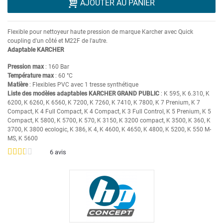
AJOUTER AU PANIER
Flexible pour nettoyeur haute pression de marque Karcher avec Quick
coupling d'un côté et M22F de l'autre.
Adaptable KARCHER
Pression max
: 160 Bar
Température max
: 60 °C
Matière
: Flexibles PVC avec 1 tresse synthétique
Liste des modèles adaptables KARCHER GRAND PUBLIC
: K 595, K 6.310, K
6200, K 6260, K 6560, K 7200, K 7260, K 7410, K 7800, K 7 Prenium, K 7
Compact, K 4 Full Compact, K 4 Compact, K 3 Full Control, K 5 Prenium, K 5
Compact, K 5800, K 5700, K 570, K 3150, K 3200 compact, K 3500, K 360, K
3700, K 3800 ecologic, K 386, K 4, K 4600, K 4650, K 4800, K 5200, K 550 M-
MS, K 5600
6
avis