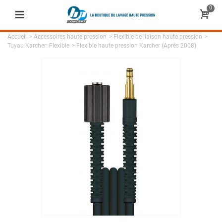
0
Accueil
>
Accessoires haute pression
>
Flexible de liaison haute pression
>
Tuyau Karcher: Flexible
>
Flexible haute pression Karcher (Après 2008)