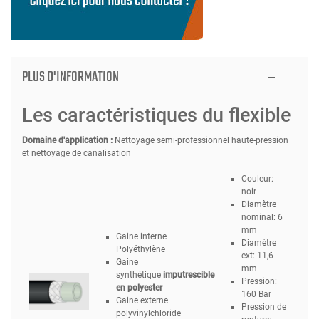
PLUS D'INFORMATION
Les caractéristiques du flexible
Domaine d'application :
Nettoyage semi-professionnel haute-pression
et nettoyage de canalisation
Couleur:
noir
Diamètre
nominal: 6
mm
Gaine interne
Diamètre
Polyéthylène
ext: 11,6
Gaine
mm
synthétique
imputrescible
Pression:
en polyester
160 Bar
Gaine externe
Pression de
polyvinylchloride