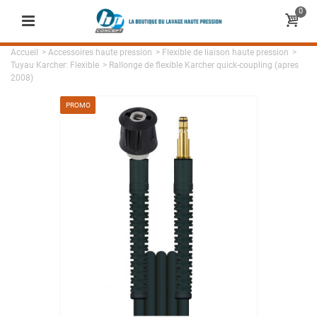
0
Accueil
>
Accessoires haute pression
>
Flexible de liaison haute pression
>
Tuyau Karcher: Flexible
>
Rallonge de flexible Karcher quick-coupling (apres
2008)
PROMO