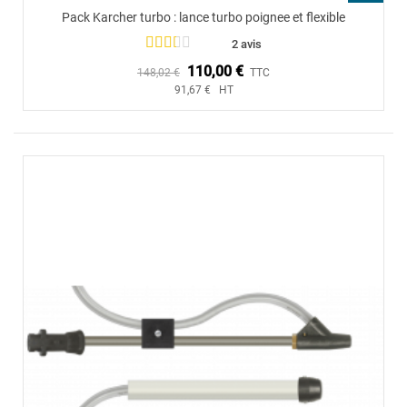
Pack Karcher turbo : lance turbo poignee et flexible
2 avis
110,00 €
148,02 €
TTC
91,67 € HT