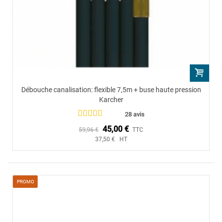
Débouche canalisation: flexible 7,5m + buse haute pression
Karcher
28 avis
45,00 €
59,96 €
TTC
37,50 € HT
PROMO