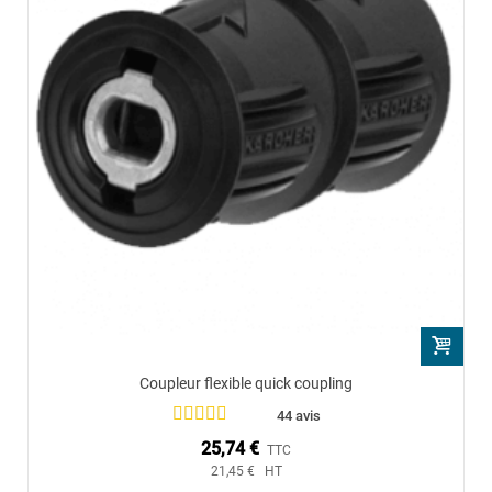
Coupleur flexible quick coupling
44 avis
25,74 €
TTC
21,45 € HT