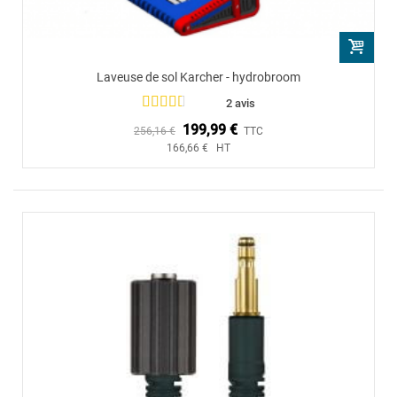
Laveuse de sol Karcher - hydrobroom
2 avis
199,99 €
256,16 €
TTC
166,66 € HT