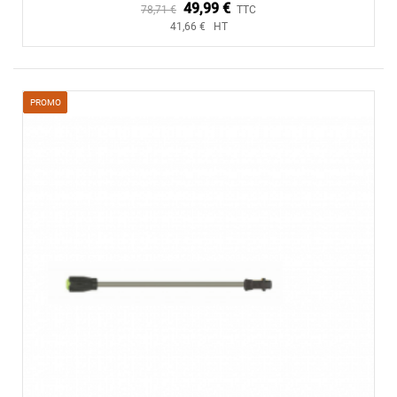
49,99 €
78,71 €
TTC
41,66 € HT
PROMO