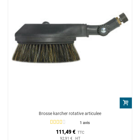
Brosse karcher rotative articulee
1 avis
111,49 €
TTC
92,91 € HT