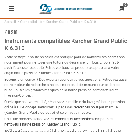
0
Accueil
>
Compatibilité
>
Karcher Grand Public
>
K 6.310
K 6.310
Instruments compatibles Karcher Grand Public
K 6.310
Votre nettoyeur haute pression est pratique pour de nombreuses opérations,
notamment pour nettoyer une toiture ou dégraisser un four. Encore faut-il
avoir l'accessoire adapté. Retrouvez tous les produits adaptables à votre
engin haute pression Karcher Grand Public K 6.310.
Besoins d'un conseil? Des experts répondent à vos questions. Retrouvez aussi
notre moteur de recherche ainsi que notre outil de mesure pour calibre de
buse. Toutes les grandes marques de la haute pression sont chez Haute-
Pression-Concept.
Quelle que soit votre utilité, découvrez le meilleur du lavage à haute pression
grâce à HP-Concept. Retrouvez la page des
références pour
par marque
(Karcher Grand Public ou autre), et selon votre modèle.
Un autre modèle? Retrouvez les
embouts et accessoires compatibles
nettoyeurs haute pression Karcher Grand Public
.
Sélection compatible Karcher Grand Public K