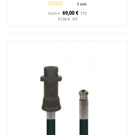
2 avis
69,00 €
95,09 €
TTC
57,50 € HT