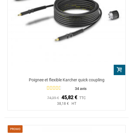
Poignee et flexible Karcher quick coupling
34 avis
45,82 €
74,39 €
TTC
38,18 € HT
PROMO