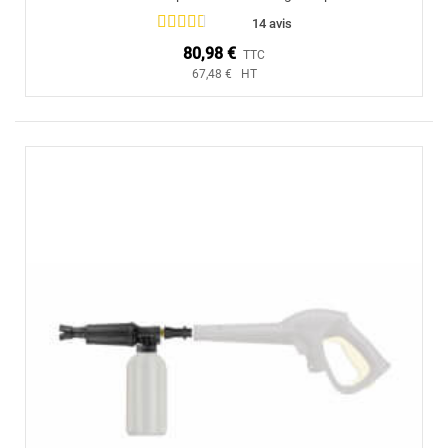
14 avis
80,98 €
TTC
67,48 € HT