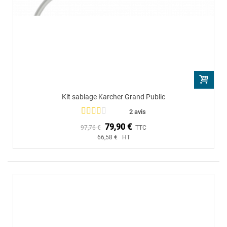
Kit sablage Karcher Grand Public
2 avis
79,90 €
97,76 €
TTC
66,58 € HT