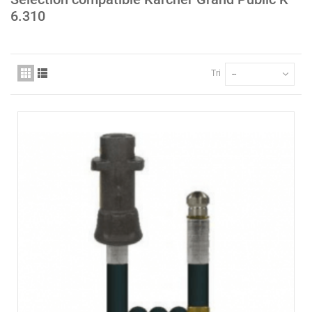
6.310
Tri
--