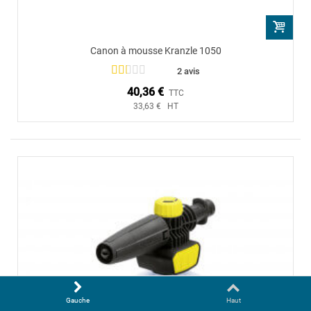
Canon à mousse Kranzle 1050
2 avis
40,36 €
TTC
33,63 € HT
Gauche
Haut