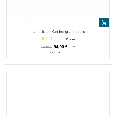
Lance turbo Karcher grand public
11 avis
34,90 €
62,40 €
TTC
29,08 € HT