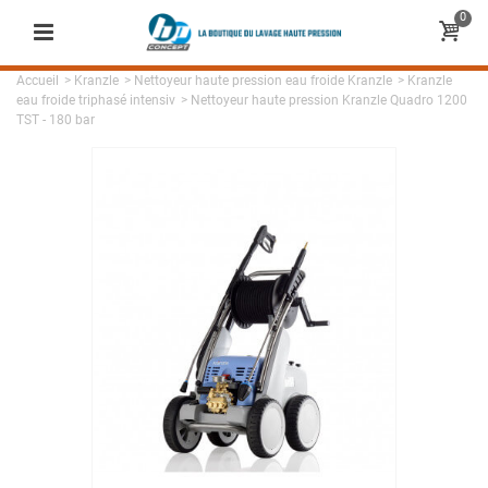
0
Accueil
>
Kranzle
>
Nettoyeur haute pression eau froide Kranzle
>
Kranzle
eau froide triphasé intensiv
>
Nettoyeur haute pression Kranzle Quadro 1200
TST - 180 bar