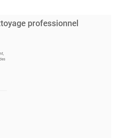
ttoyage professionnel
nt,
 des