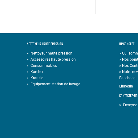
NETTOYEUR HAUTE PRESSION
HP CONCEPT
»
Nettoyeur haute pression
» Qui som
»
Accessoires haute pression
» Nos point
»
Consommables
» Nos Cent
»
Karcher
» Notre new
»
Kranzle
Facebook
»
Equipement station de lavage
Linkedin
CONTACTEZ-NO
» Envoyez