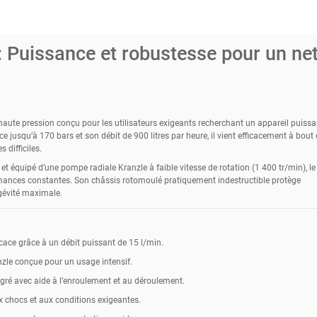
 Puissance et robustesse pour un ne
haute pression conçu pour les utilisateurs exigeants recherchant un appareil puissa
e jusqu’à 170 bars et son débit de 900 litres par heure, il vient efficacement à bout
 difficiles.
 équipé d’une pompe radiale Kranzle à faible vitesse de rotation (1 400 tr/min), le
rmances constantes. Son châssis rotomoulé pratiquement indestructible protège
gévité maximale.
cace grâce à un débit puissant de 15 l/min.
nzle conçue pour un usage intensif.
égré avec aide à l’enroulement et au déroulement.
x chocs et aux conditions exigeantes.