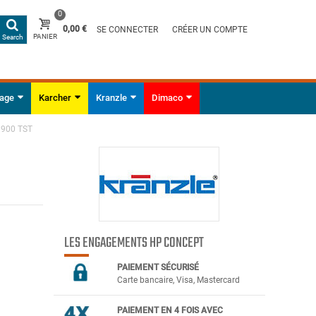
0
0,00 €
SE CONNECTER
CRÉER UN COMPTE
PANIER
Search
yage
Karcher
Kranzle
Dimaco
 900 TST
LES ENGAGEMENTS HP CONCEPT
PAIEMENT SÉCURIS
É
Carte bancaire, Visa, Mastercard
PAIEMENT EN 4 FOIS AVEC