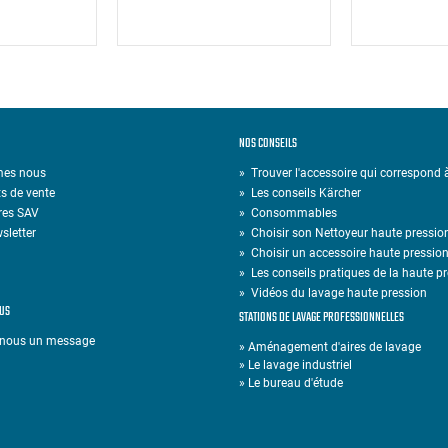
NOS CONSEILS
mes nous
» Trouver l'accessoire qui correspond
s de vente
»
Les conseils Kärcher
res SAV
»
Consommables
sletter
»
Choisir son Nettoyeur haute pressio
»
Choisir un accessoire haute pressio
»
Les conseils pratiques de la haute p
»
Vidéos du lavage haute pression
US
STATIONS DE LAVAGE PROFESSIONNELLES
-nous un message
» Aménagement d'aires de lavage
» Le lavage industriel
» Le bureau d'étude