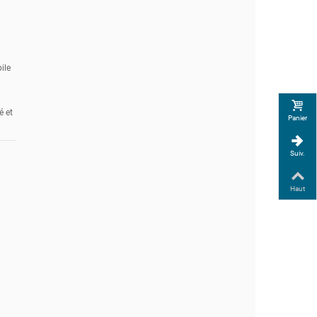
ile
é et
Panier
Suiv.
Haut