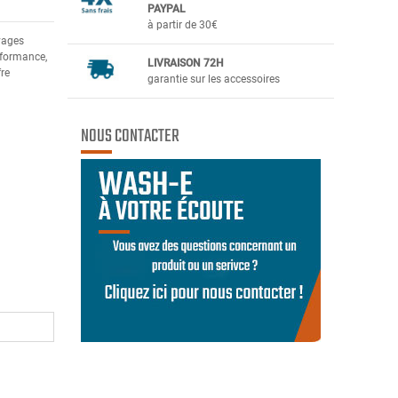
PAYPAL
à partir de 30€
yages
erformance,
LIVRAISON 72H
fre
garantie sur les accessoires
NOUS CONTACTER