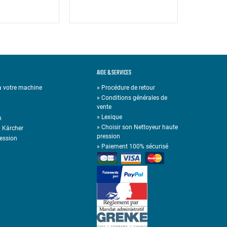
AIDE & SERVICES
 à votre machine
» Procédure de retour
» Conditions générales de
vente
»
Lexique
n
»
Choisir son Nettoyeur haute
n Kärcher
pression
ression
»
Paiement 100% sécurisé