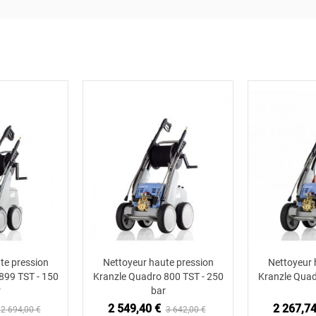
te pression
Nettoyeur haute pression
Nettoyeur 
 au panier
Ajouter au panier
Ajou
899 TST - 150
Kranzle Quadro 800 TST - 250
Kranzle Quad
r
bar
2 549,40 €
2 267,74
2 694,00 €
3 642,00 €