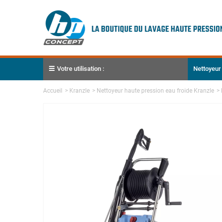
Votre utilisation :
Nettoyeur
Accueil
>
Kranzle
>
Nettoyeur haute pression eau froide Kranzle
>