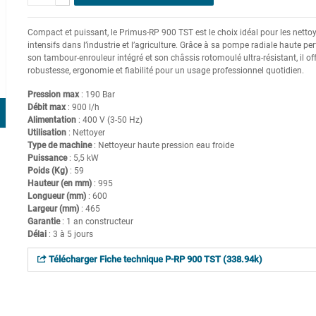
Compact et puissant, le Primus-RP 900 TST est le choix idéal pour les netto
intensifs dans l’industrie et l’agriculture. Grâce à sa pompe radiale haute p
son tambour-enrouleur intégré et son châssis rotomoulé ultra-résistant, il of
robustesse, ergonomie et fiabilité pour un usage professionnel quotidien.
Pression max
: 190 Bar
Débit max
: 900 l/h
Alimentation
: 400 V (3-50 Hz)
Utilisation
: Nettoyer
Type de machine
: Nettoyeur haute pression eau froide
Puissance
: 5,5 kW
Poids (Kg)
: 59
Hauteur (en mm)
: 995
Longueur (mm)
: 600
Largeur (mm)
: 465
Garantie
: 1 an constructeur
Délai
: 3 à 5 jours
Télécharger Fiche technique P-RP 900 TST (338.94k)