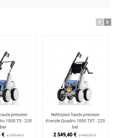
haute pression
Nettoyeur haute pression
Nettoye
ter au panier
Ajouter au panier
ro 1000 TS - 220
Kranzle Quadro 1000 TST - 220
Kranzle Q
bar
bar
 €
2 549,40 €
2 261
3 230,40 €
3 642,00 €