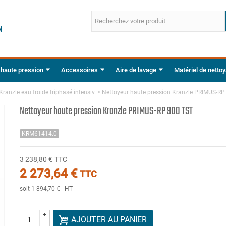
 haute pression
Accessoires
Aire de lavage
Matériel de netto
Kranzle eau froide triphasé intensiv
>
Nettoyeur haute pression Kranzle PRIMUS-RP
Nettoyeur haute pression Kranzle PRIMUS-RP 900 TST
KRM61414.0
3 238,80 €
TTC
2 273,64 €
TTC
soit 1 894,70 €
HT
+
AJOUTER AU PANIER
-