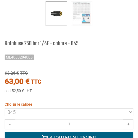
Rotabuse 250 bar 1/4F - calibre - 045
ME4060204005
63,26 €
TTC
63,00 €
TTC
soit 52,50 €
HT
Choisir le calibre
-
+
AJOUTER AU PANIER