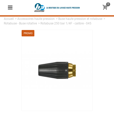
0
Accueil
>
Accessoires haute pression
>
Buse haute pression et rotabuse
>
Rotabuse - Buse rotative
>
Rotabuse 250 bar 1/4F - calibre - 045
PROMO