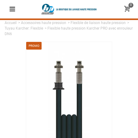
0
Accueil
>
Accessoires haute pression
>
Flexible de liaison haute pression
>
Tuyau Karcher: Flexible
>
Flexible haute pression Karcher PRO avec enrouleur
DN6
PROMO