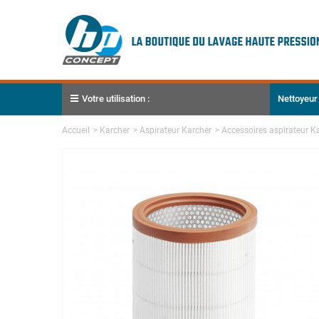
Votre utilisation :
Nettoyeur
Accueil
>
Karcher
>
Aspirateur Karcher
>
Accessoires aspirateur K