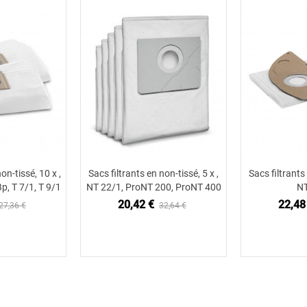
on-tissé, 10 x ,
Sacs filtrants en non-tissé, 5 x ,
Sacs filtrants 
 au panier
Ajouter au panier
Ajou
p, T 7/1, T 9/1
NT 22/1, ProNT 200, ProNT 400
NT
20,42 €
22,48
27,36 €
32,64 €