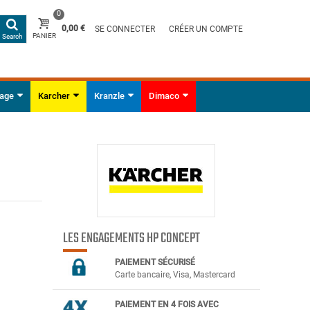
0
0,00 €
SE CONNECTER
CRÉER UN COMPTE
PANIER
Search
yage
Karcher
Kranzle
Dimaco
LES ENGAGEMENTS HP CONCEPT
PAIEMENT SÉCURIS
É
Carte bancaire, Visa, Mastercard
PAIEMENT EN 4 FOIS AVEC