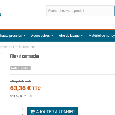
 haute pression
Accessoires
Aire de lavage
Matériel de netto
archer
>
Filtre à cartouche
Filtre à cartouche
KA69070380
101,16 €
TTC
63,36 €
TTC
soit 52,80 €
HT
+
AJOUTER AU PANIER
-