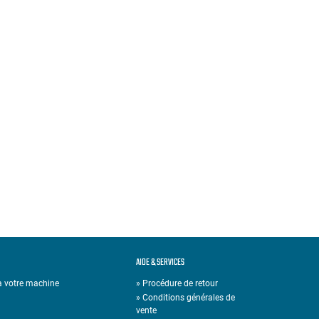
AIDE & SERVICES
 à votre machine
» Procédure de retour
» Conditions générales de
vente