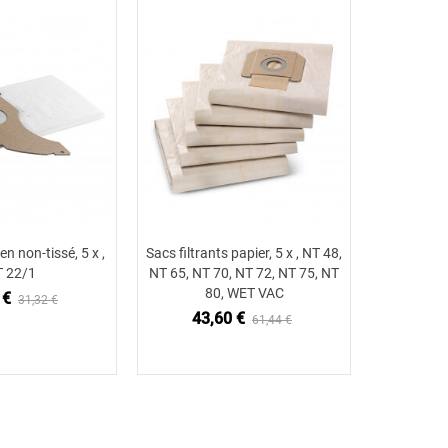
en non-tissé, 5 x ,
Sacs filtrants papier, 5 x , NT 48,
Sacs filtra
ter au panier
Ajouter au panier
 22/1
NT 65, NT 70, NT 72, NT 75, NT
NT 
80, WET VAC
 €
43
31,32 €
43,60 €
61,44 €