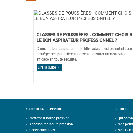
CLASSES DE POUSSIÈRES : COMMENT CHOISIR
LE BON ASPIRATEUR PROFESSIONNEL ?
Choisir le bon aspirateur et le filtre adapté est essentiel pour
protéger des poussières nocives et assurer un nettoyage
efficace en toute sécurité.
Lire la suite
NETTOYEUR HAUTE PRESSION
HP CONCEPT
»
Nettoyeur haute pression
» Qui som
»
Accessoires haute pression
» Nos point
»
Consommables
» Nos Cent