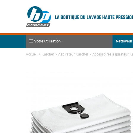
Votre utilisation :
Nettoyeur
Accueil
>
Karcher
>
Aspirateur Karcher
>
Accessoires aspirateur K