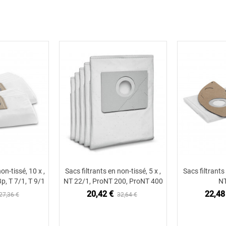
on-tissé, 10 x ,
Sacs filtrants en non-tissé, 5 x ,
Sacs filtrants 
 au panier
Ajouter au panier
Ajou
p, T 7/1, T 9/1
NT 22/1, ProNT 200, ProNT 400
NT
20,42 €
22,48
27,36 €
32,64 €