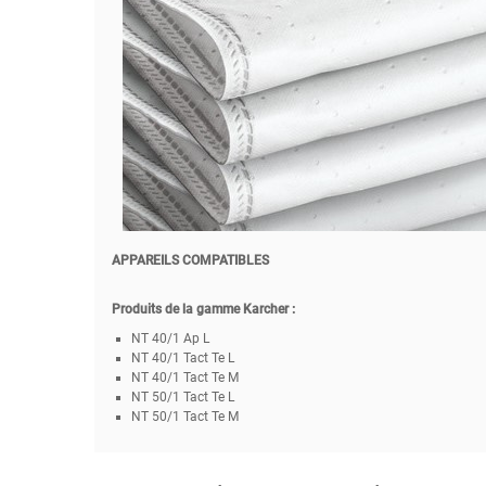
APPAREILS COMPATIBLES
Produits de la gamme Karcher :
NT 40/1 Ap L
NT 40/1 Tact Te L
NT 40/1 Tact Te M
NT 50/1 Tact Te L
NT 50/1 Tact Te M