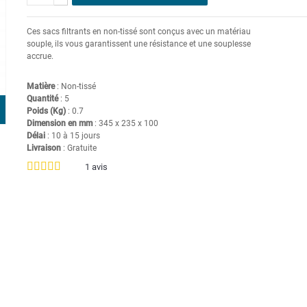
Ces sacs filtrants en non-tissé sont conçus avec un matériau
souple, ils vous garantissent une résistance et une souplesse
accrue.
Matière
: Non-tissé
Quantité
: 5
Poids (Kg)
: 0.7
Dimension en mm
: 345 x 235 x 100
Délai
: 10 à 15 jours
Livraison
: Gratuite
1
avis