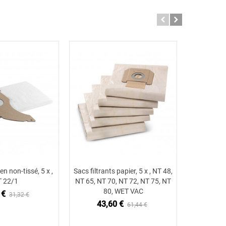
en non-tissé, 5 x ,
Sacs filtrants papier, 5 x , NT 48,
Sacs filtra
ter au panier
Ajouter au panier
 22/1
NT 65, NT 70, NT 72, NT 75, NT
80, WET VAC
 €
33
31,32 €
43,60 €
61,44 €