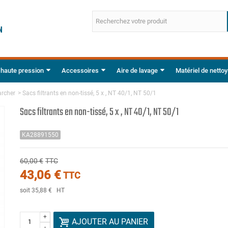
 haute pression
Accessoires
Aire de lavage
Matériel de netto
archer
>
Sacs filtrants en non-tissé, 5 x , NT 40/1, NT 50/1
Sacs filtrants en non-tissé, 5 x , NT 40/1, NT 50/1
KA28891550
60,00 €
TTC
43,06 €
TTC
soit 35,88 €
HT
+
AJOUTER AU PANIER
-