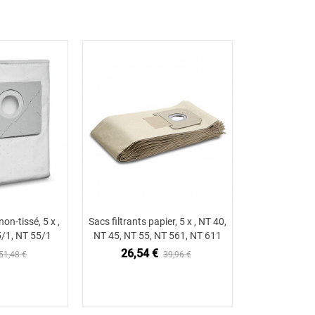
non-tissé, 5 x ,
Sacs filtrants papier, 5 x , NT 40,
 au panier
Ajouter au panier
/1, NT 55/1
NT 45, NT 55, NT 561, NT 611
26,54 €
51,48 €
39,96 €