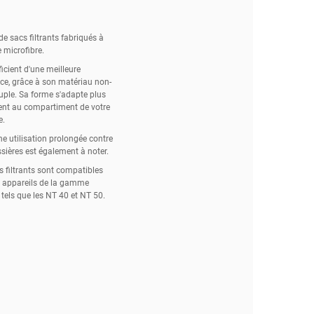
t de sacs filtrants fabriqués à
e microfibre.
ficient d'une meilleure
nce, grâce à son matériau non-
uple. Sa forme s'adapte plus
ent au compartiment de votre
e.
ne utilisation prolongée contre
sières est également à noter.
s filtrants sont compatibles
s appareils de la gamme
tels que les NT 40 et NT 50.