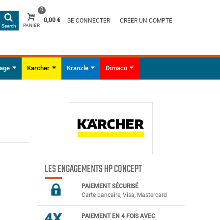
0
0,00 €
SE CONNECTER
CRÉER UN COMPTE
PANIER
Search
yage
Karcher
Kranzle
Dimaco
LES ENGAGEMENTS HP CONCEPT
PAIEMENT SÉCURIS
É
Carte bancaire, Visa, Mastercard
PAIEMENT EN 4 FOIS AVEC