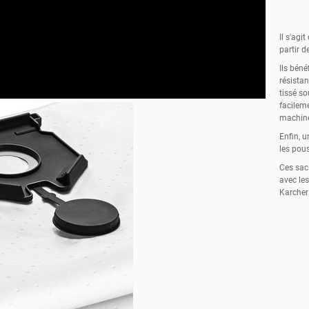
Il s'agi
partir d
Ils béné
résista
tissé so
facilem
machin
Enfin, u
les pous
Ces sac
avec le
Karcher 