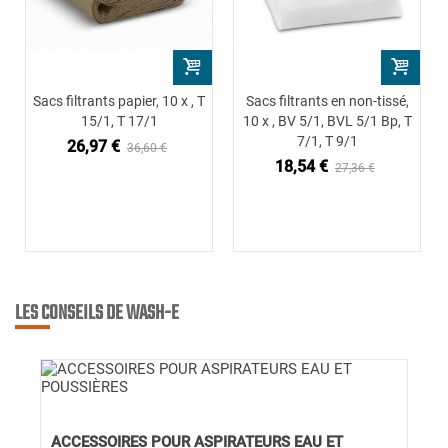
Sacs filtrants papier, 10 x , T
Sacs filtrants en non-tissé,
15/1, T 17/1
10 x , BV 5/1, BVL 5/1 Bp, T
7/1, T 9/1
26,97 €
36,60 €
18,54 €
27,36 €
LES CONSEILS DE WASH-E
ACCESSOIRES POUR ASPIRATEURS EAU ET