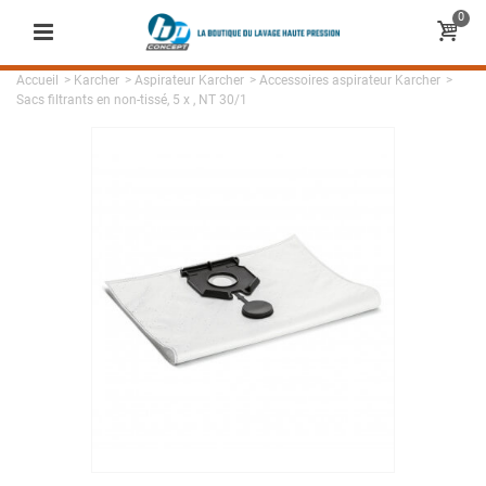
0
Accueil
>
Karcher
>
Aspirateur Karcher
>
Accessoires aspirateur Karcher
>
Sacs filtrants en non-tissé, 5 x , NT 30/1