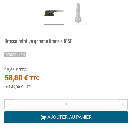
Brosse rotative gamme Kranzle 1050
RD522113N
98,56 €
TTC
58,80 €
TTC
soit 49,00 €
HT
-
+
AJOUTER AU PANIER