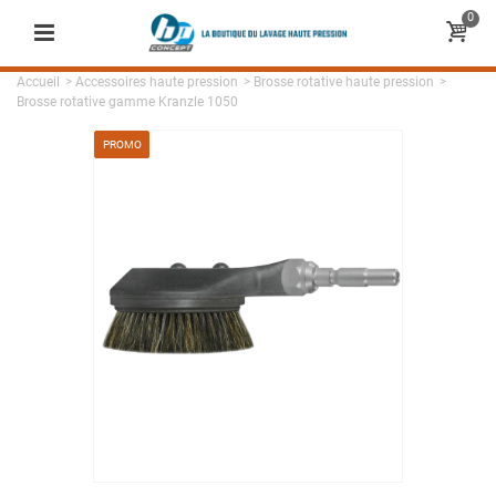
0
Accueil
>
Accessoires haute pression
>
Brosse rotative haute pression
>
Brosse rotative gamme Kranzle 1050
PROMO