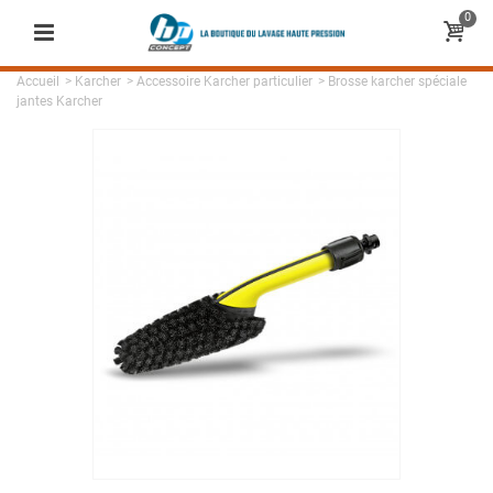
0
Accueil
>
Karcher
>
Accessoire Karcher particulier
>
Brosse karcher spéciale
jantes Karcher