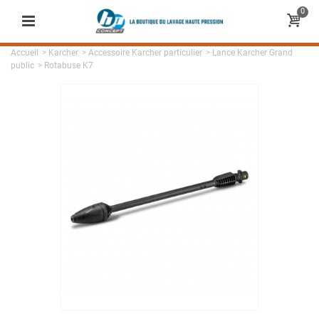
0
Accueil
>
Karcher
>
Accessoire Karcher particulier
>
Lance Karcher Grand
public
>
Rotabuse K7