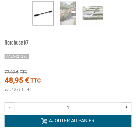
Rotabuse K7
KA26427290
77,99 €
TTC
48,95 €
TTC
soit 40,79 €
HT
-
+
AJOUTER AU PANIER