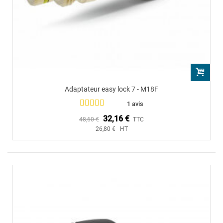
Adaptateur easy lock 7 - M18F
1 avis
32,16 €
48,60 €
TTC
26,80 € HT