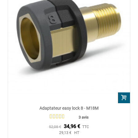
Adaptateur easy lock 8 - M18M
3 avis
34,96 €
52,08 €
TTC
29,13 € HT