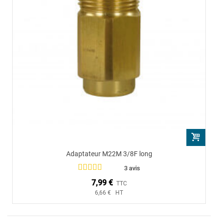
Adaptateur M22M 3/8F long
3 avis
7,99 €
TTC
6,66 € HT