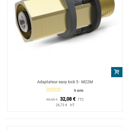
Adaptateur easy lock 5 - M22M
6 avis
32,08 €
48,48 €
TTC
26,73 € HT