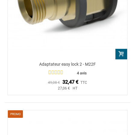
Adaptateur easy lock 2 - M22F
4 avis
32,47 €
49,08 €
TTC
27,06 € HT
PROMO