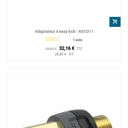
Adaptateur 4 easy lock - AVS D11
1 avis
32,16 €
48,60 €
TTC
26,80 € HT