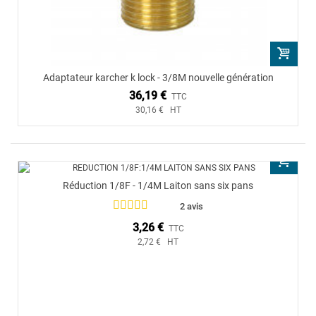
Adaptateur karcher k lock - 3/8M nouvelle génération
36,19 €
TTC
30,16 € HT
Réduction 1/8F - 1/4M Laiton sans six pans
2 avis
3,26 €
TTC
2,72 € HT