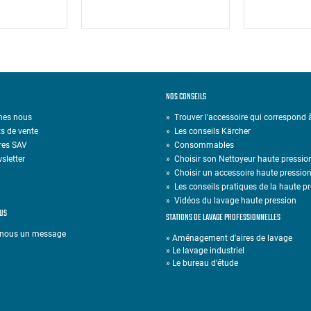
NOS CONSEILS
mes nous
» Trouver l'accessoire qui correspond
s de vente
»
Les conseils Kärcher
res SAV
»
Consommables
sletter
»
Choisir son Nettoyeur haute pressio
»
Choisir un accessoire haute pressio
»
Les conseils pratiques de la haute p
»
Vidéos du lavage haute pression
US
STATIONS DE LAVAGE PROFESSIONNELLES
-nous un message
» Aménagement d'aires de lavage
» Le lavage industriel
» Le bureau d'étude