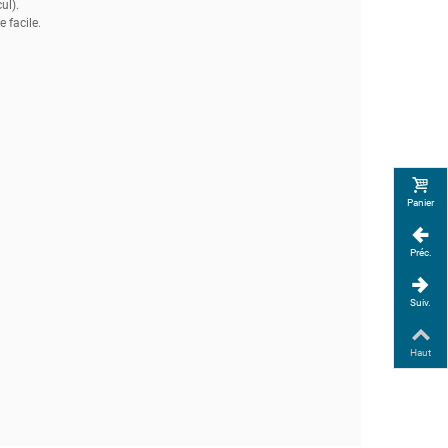
ul).
 facile.
Panier
Préc.
Suiv.
Haut