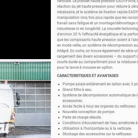
verticale. Le pistolet haute pression
EASY!Force
,
réaction du jet haute pression pour réduire à zéro
nécessaire, et le système de fixation rapide
EASY
manipulation cinq fois plus rapide que les racco
travail sans fatigue et un montage/démontage ra
robustesse ni en longévité. La nouvelle techno
d'environ 20 % l'efficacité énergétique et la perf
que les composants haute pression soient à l'
en mode veille, un système de décompression au
intégré. En outre, on trouve également de série 
rangement des divers accessoires – du support d
courte durée au compartiment pour la rotabuse e
pour la lance à mousse en option.
CARACTERISTIQUES ET AVANTAGES
Pompe axiale entièrement en laiton avec 3 pi
Grand filtre à eau.
Système de décompression automatique de l
accessoires.
Accès facile à tous les organes du nettoyeur.
Nouvelle conception de pompe:
Perte de charge réduite.
Conditions d’écoulement de l’eau améliorée à 
Utilisation à l‘horizontale ou à la verticale.
Stockage des accessoires sur le nettoyeur.