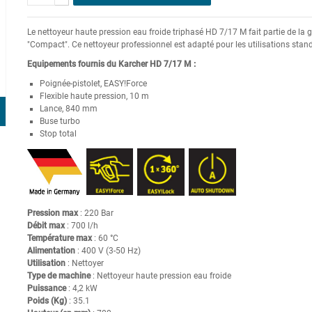
Le nettoyeur haute pression eau froide triphasé HD 7/17 M fait partie de l
"Compact". Ce nettoyeur professionnel est adapté pour les utilisations stan
Equipements fournis du Karcher HD 7/17 M :
Poignée-pistolet,
EASY!Force
Flexible haute pression, 10 m
Lance, 840 mm
Buse turbo
Stop total
Pression max
: 220 Bar
Débit max
: 700 l/h
Température max
: 60 °C
Alimentation
: 400 V (3-50 Hz)
Utilisation
: Nettoyer
Type de machine
: Nettoyeur haute pression eau froide
Puissance
: 4,2 kW
Poids (Kg)
: 35.1