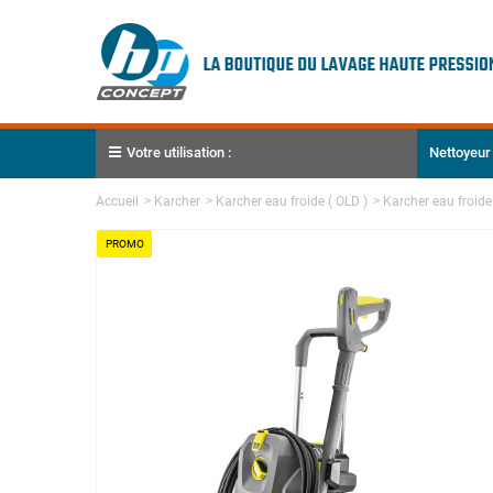
Votre utilisation :
Nettoyeur
Accueil
>
Karcher
>
Karcher eau froide ( OLD )
>
Karcher eau froid
PROMO