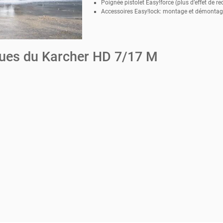
Poignée pistolet Easy!force (plus d’effet de rec
Accessoires Easy!lock: montage et démontage
ques du Karcher HD 7/17 M