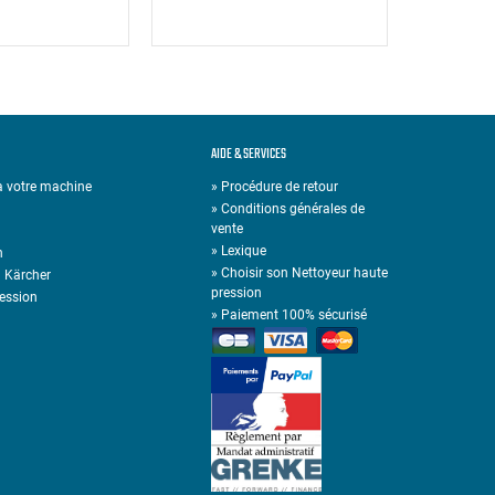
AIDE & SERVICES
 à votre machine
» Procédure de retour
» Conditions générales de
vente
»
Lexique
n
»
Choisir son Nettoyeur haute
n Kärcher
pression
ression
»
Paiement 100% sécurisé