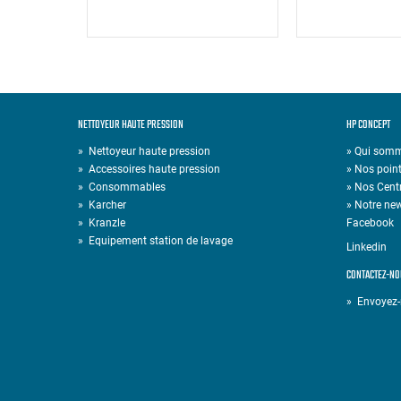
NETTOYEUR HAUTE PRESSION
HP CONCEPT
»
Nettoyeur haute pression
» Qui som
»
Accessoires haute pression
» Nos point
»
Consommables
» Nos Cent
»
Karcher
» Notre new
»
Kranzle
Facebook
»
Equipement station de lavage
Linkedin
CONTACTEZ-NO
» Envoyez