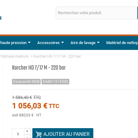
 haute pression
Accessoires
Aire de lavage
Matériel de netto
e triphasé medium
>
Karcher HD 7/17 M - 220 bar
Karcher HD 7/17 M - 220 bar
Exclusivité WEB
KAM11519300
1 586,40 €
TTC
1 056,03 €
TTC
soit 880,03 €
HT
+
AJOUTER AU PANIER
-