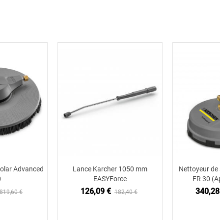
Solar Advanced
Lance Karcher 1050 mm
Nettoyeur de
 au panier
Ajouter au panier
Ajou
0
EASYForce
FR 30 (A
126,09 €
340,28
819,60 €
182,40 €