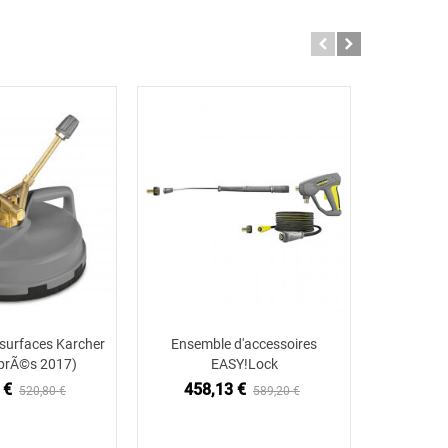
 surfaces Karcher
Ensemble d'accessoires
Kärcher t
ter au panier
Ajouter au panier
prÃ©s 2017)
EASY!Lock
tuyaux, 
 €
458,13 €
220
520,80 €
589,20 €