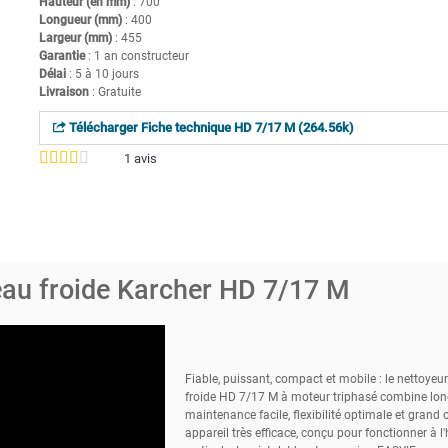
Hauteur (en mm)
: 700
Longueur (mm)
: 400
Largeur (mm)
: 455
Garantie
: 1 an constructeur
Délai
: 5 à 10 jours
Livraison
: Gratuite
Télécharger Fiche technique HD 7/17 M (264.56k)
1
avis
eau froide Karcher HD 7/17 M
Fiable, puissant, compact et mobile : le nettoyeu
froide HD 7/17 M à moteur triphasé combine long
maintenance facile, flexibilité optimale et grand 
appareil très efficace, conçu pour fonctionner à 