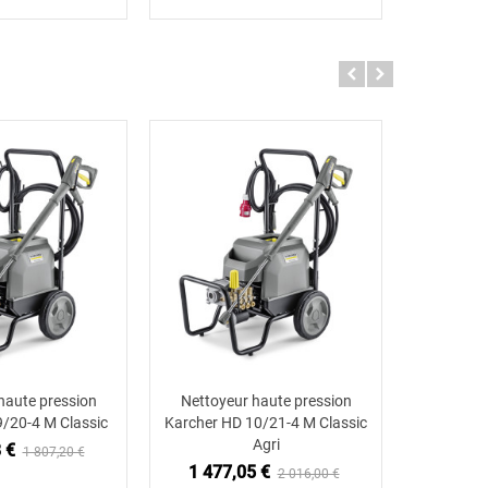
haute pression
Nettoyeur haute pression
ter au panier
Ajouter au panier
9/20-4 M Classic
Karcher HD 10/21-4 M Classic
Agri
 €
1 807,20 €
1 477,05 €
2 016,00 €