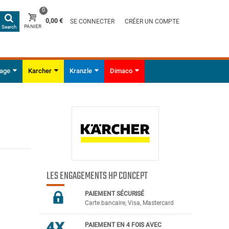
0
0,00 €
SE CONNECTER
CRÉER UN COMPTE
PANIER
Search
yage
Karcher
Kranzle
Dimaco
LES ENGAGEMENTS HP CONCEPT
PAIEMENT SÉCURIS
É
Carte bancaire, Visa, Mastercard
PAIEMENT EN 4 FOIS AVEC