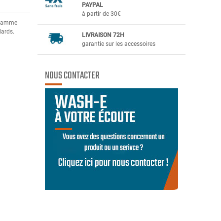
PAYPAL
à partir de 30€
a gamme
dards.
LIVRAISON 72H
garantie sur les accessoires
NOUS CONTACTER