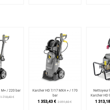
 M+ / 220 bar
Karcher HD 7/17 MXA + / 170
Nettoyeur 
 au panier
Ajouter au panier
Ajou
bar
Karcher HD 
1 718,40 €
1 353,43 €
1 313,18
2 091,60 €