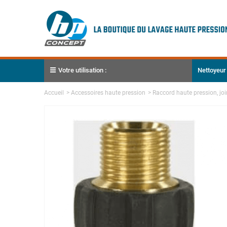
Votre utilisation :
Nettoyeur
Accueil
>
Accessoires haute pression
>
Raccord haute pression, join