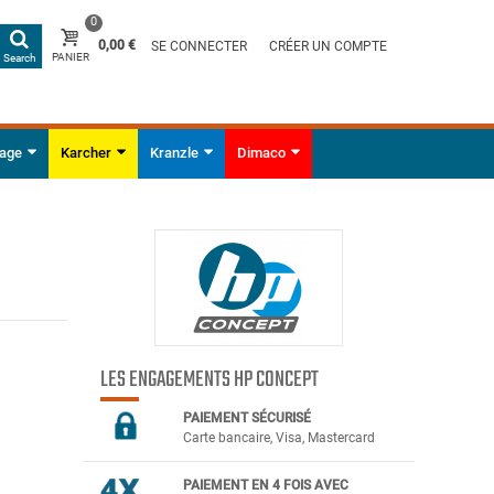
0
0,00 €
SE CONNECTER
CRÉER UN COMPTE
PANIER
Search
yage
Karcher
Kranzle
Dimaco
LES ENGAGEMENTS HP CONCEPT
PAIEMENT SÉCURIS
É
Carte bancaire, Visa, Mastercard
PAIEMENT EN 4 FOIS AVEC