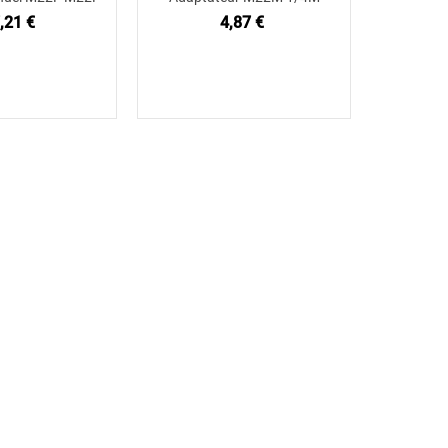
,21 €
4,87 €