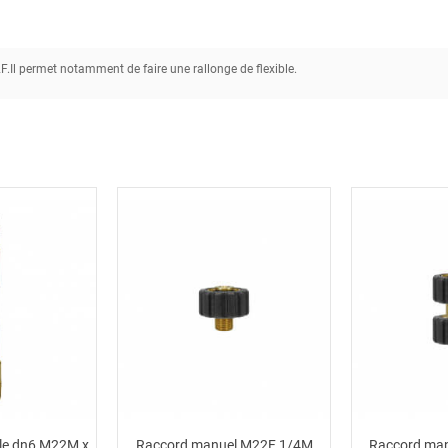
.Il permet notamment de faire une rallonge de flexible.
ble dn6 M22M x
Raccord manuel M22F 1/4M
Raccord ma
 au panier
Ajouter au panier
Ajou