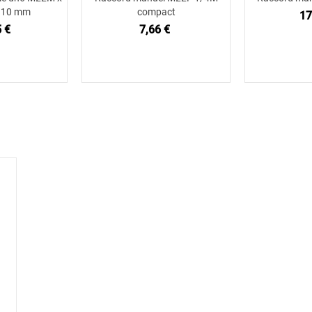
 d10 mm
compact
17
 €
7,66 €