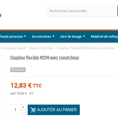
 haute pression
Accessoires
Aire de lavage
Matériel de netto
t, coupleur, clapet
>
Raccord Karcher
>
Coupleur flexible M22M avec caoutchouc
Coupleur flexible M22M avec caoutchouc
RD56940
12,83 €
TTC
soit 10,69 €
HT
+
AJOUTER AU PANIER
-