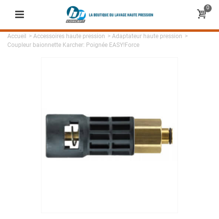
0
Accueil
>
Accessoires haute pression
>
Adaptateur haute pression
>
Coupleur baionnette Karcher: Poignée EASY!Force