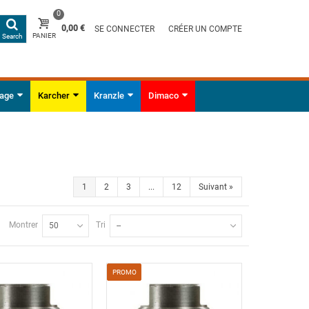
0
0,00 €
SE CONNECTER
CRÉER UN COMPTE
PANIER
Search
yage
Karcher
Kranzle
Dimaco
1
2
3
...
12
Suivant
»
Montrer
Tri
50
--
PROMO