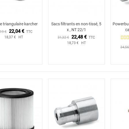
e triangulaire karcher
Sacs filtrants en non-tissé, 5
Powerbus
x , NT 22/1
ca
22,04 €
19 €
TTC
22,48 €
18,37 € HT
31,32 €
TTC
18,73 € HT
34,56