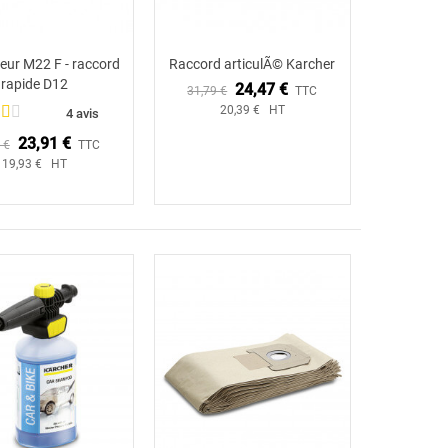
eur M22 F - raccord
Raccord articulÃ© Karcher
Ajouter au panier
Ajouter au panier
rapide D12
24,47 €
31,79 €
TTC
20,39 € HT
4 avis
23,91 €
 €
TTC
19,93 € HT