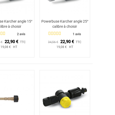
e Karcher angle 15°
Powerbuse Karcher angle 25°
Ajouter au panier
Ajouter au panier
libre à choisir
calibre à choisir
2 avis
1 avis
22,90 €
22,90 €
 €
TTC
34,56 €
TTC
19,08 € HT
19,08 € HT