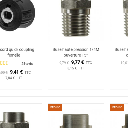
cord quick coupling
Buse haute pression 1/4M
Buse h
Ajouter au panier
femelle
ouverture 15°
o
9,77 €
9,79 €
TTC
10,0
29 avis
8,15 € HT
9,41 €
,00 €
TTC
7,84 € HT
PROMO
PROMO