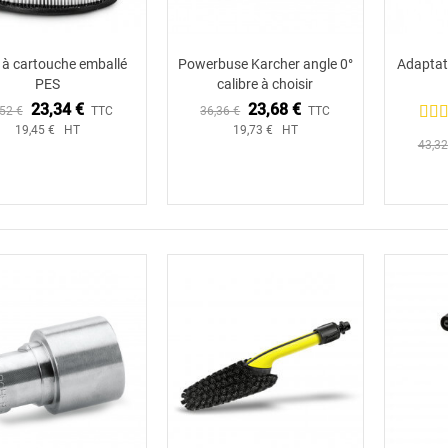
e à cartouche emballé
Powerbuse Karcher angle 0°
Adaptat
Ajouter au panier
Ajouter au panier
PES
calibre à choisir
23,34 €
23,68 €
52 €
TTC
36,36 €
TTC
19,45 € HT
19,73 € HT
43,32