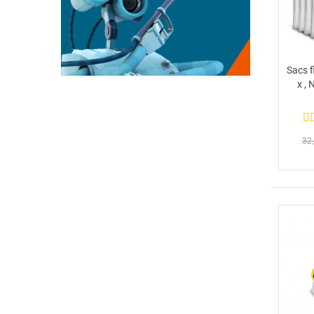
Sacs f
x ,
32,