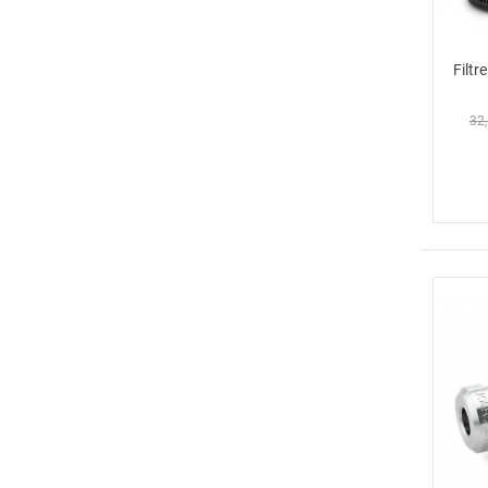
Filtr
32,