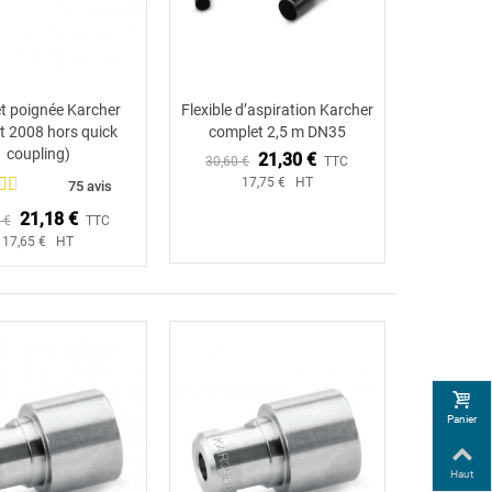
et poignée Karcher
Flexible d’aspiration Karcher
Ajouter au panier
Ajouter au panier
t 2008 hors quick
complet 2,5 m DN35
coupling)
21,30 €
30,60 €
TTC
17,75 € HT
75 avis
21,18 €
 €
TTC
17,65 € HT
Panier
Haut