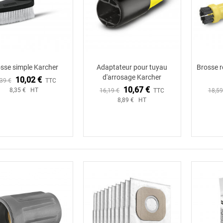
sse simple Karcher
Adaptateur pour tuyau
Brosse r
Ajouter au panier
Ajouter au panier
d'arrosage Karcher
10,02 €
39 €
TTC
10,67 €
8,35 € HT
16,19 €
TTC
18,59
8,89 € HT