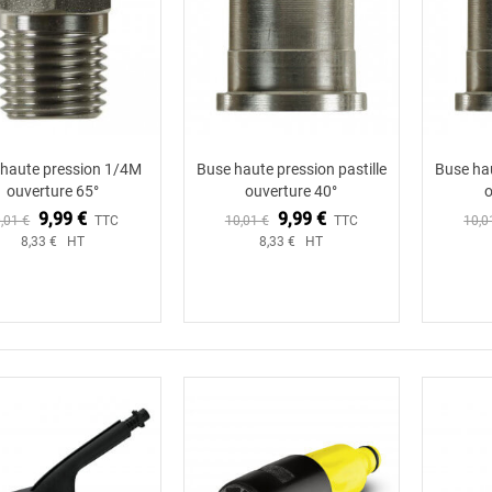
 haute pression 1/4M
Buse haute pression pastille
Buse hau
ouverture 65°
ouverture 40°
o
9,99 €
9,99 €
,01 €
TTC
10,01 €
TTC
10,0
8,33 € HT
8,33 € HT