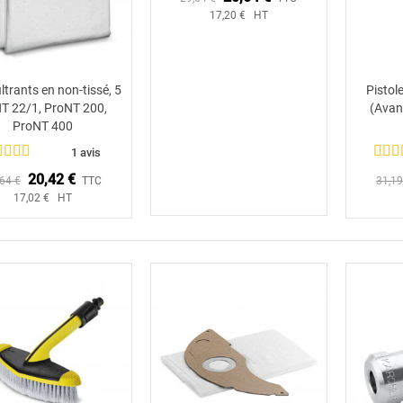
17,20 € HT
iltrants en non-tissé, 5
Pistol
Ajouter au panier
 NT 22/1, ProNT 200,
(Avan
ProNT 400
1 avis
20,42 €
64 €
TTC
31,19
17,02 € HT