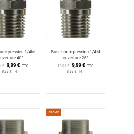
aute pression 1/4M
Buse haute pression 1/4M
uverture 40°
ouverture 25°
9,99 €
9,99 €
1 €
TTC
10,01 €
TTC
8,33 € HT
8,33 € HT
PROMO