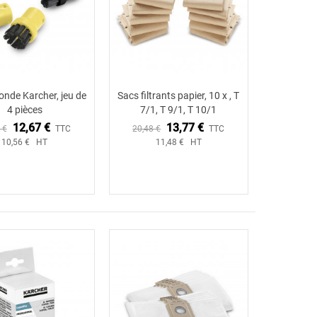
onde Karcher, jeu de
Sacs filtrants papier, 10 x , T
Ajouter au panier
4 pièces
7/1, T 9/1, T 10/1
12,67 €
13,77 €
 €
TTC
20,48 €
TTC
10,56 € HT
11,48 € HT