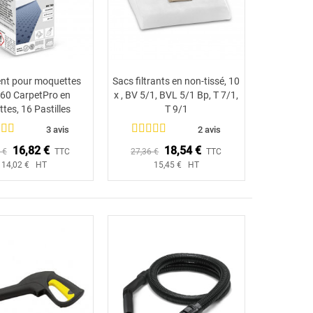
ent pour moquettes
Sacs filtrants en non-tissé, 10
Ajouter au panier
Ajouter au panier
60 CarpetPro en
x , BV 5/1, BVL 5/1 Bp, T 7/1,
ttes, 16 Pastilles
T 9/1
3 avis
2 avis
16,82 €
18,54 €
 €
TTC
27,36 €
TTC
14,02 € HT
15,45 € HT