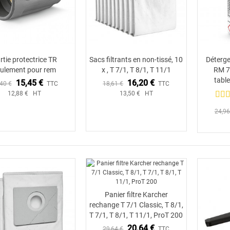
rtie protectrice TR
Sacs filtrants en non-tissé, 10
Déterg
Ajouter au panier
ulement pour rem
x , T 7/1, T 8/1, T 11/1
RM 7
table
15,45 €
16,20 €
40 €
TTC
18,61 €
TTC
12,88 € HT
13,50 € HT
24,96
Panier filtre Karcher
Ajouter au panier
rechange T 7/1 Classic, T 8/1,
T 7/1, T 8/1, T 11/1, ProT 200
20,64 €
29,64 €
TTC